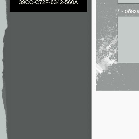
39CC-C72F-6342-560A
* - обя