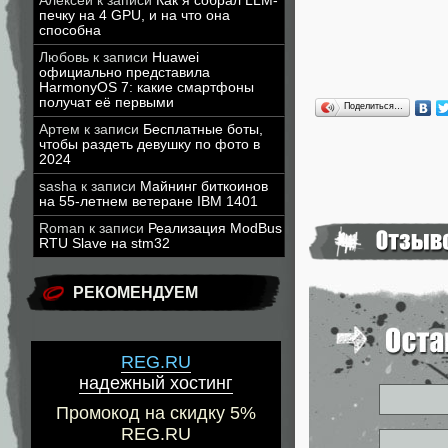
Алексей
к записи
Как я собрал LLM-
печку на 4 GPU, и на что она
способна
Любовь
к записи
Huawei
официально представила
HarmonyOS 7: какие смартфоны
получат её первыми
Поделиться…
Артем
к записи
Бесплатные боты,
чтобы раздеть девушку по фото в
2024
sasha
к записи
Майнинг биткоинов
на 55-летнем ветеране IBM 1401
Roman
к записи
Реализация ModBus
RTU Slave на stm32
РЕКОМЕНДУЕМ
REG.RU
надежный хостинг
Промокод на скидку 5%
REG.RU