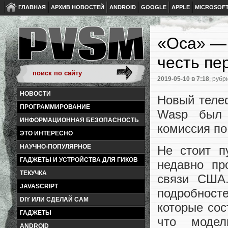
ГЛАВНАЯ
АРХИВ НОВОСТЕЙ
ANDROID
GOOGLE
APPLE
MICROSOF
«Оса» — 
честь пе
2019-05-10
в 7:18
, рубр
НОВОСТИ
Новый теле
ПРОГРАММИРОВАНИЕ
Wasp был 
ИНФОРМАЦИОННАЯ БЕЗОПАСНОСТЬ
комиссия по
ЭТО ИНТЕРЕСНО
НАУЧНО-ПОПУЛЯРНОЕ
Не стоит п
ГАДЖЕТЫ И УСТРОЙСТВА ДЛЯ ГИКОВ
недавно пр
ТЕКУЧКА
связи США
JAVASCRIPT
подробност
DIY ИЛИ СДЕЛАЙ САМ
которые сос
ГАДЖЕТЫ
что моде
ANDROID