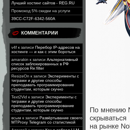
Лучший хостинг сайтов - REG.RU
Промокод 5% скидки на услуги
39CC-C72F-6342-560A
КОММЕНТАРИИ
v4f
к записи
Перебор IP-адресов на
хостинге — и как с этим бороться
amarakin
к записи
Альтернативный
список заблокированных в РФ
ресурсов Re:filter
ResizeOn
к записи
Эксперименты с
тиграми и другие способы
преподавать программирование
студентам, которым скучно
Text2Vid
к записи
Эксперименты с
тиграми и другие способы
преподавать программирование
По мнению N
студентам, которым скучно
скрываться
всым
к записи
Развёртывание своего
MTProxy Telegram со статистикой
на рынке Nok