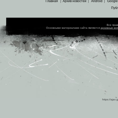
Главная
|
Архив новостей
|
Android
|
Google
Пуб
Все пра
Основными материалами сайта являются
архивные ко
https://ajax.