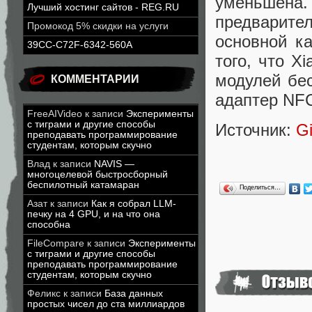
уменьшена
Лучший хостинг сайтов - REG.RU
предварит
Промокод 5% скидки на услуги
основной к
39CC-C72F-6342-560A
того, что X
модулей бес
КОММЕНТАРИИ
адаптер NF
FreeAIVideo
к записи
Эксперименты
с тиграми и другие способы
Источник:
G
преподавать программирование
студентам, которым скучно
Влад
к записи
NAVIS —
многоцелевой быстросборный
беспилотный катамаран
Поделиться…
Азат
к записи
Как я собрал LLM-
печку на 4 GPU, и на что она
способна
FileCompare
к записи
Эксперименты
с тиграми и другие способы
преподавать программирование
студентам, которым скучно
Феликс
к записи
База данных
простых чисел до ста миллиардов