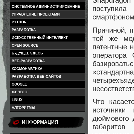
Snapdragon 
СИСТЕМНОЕ АДМИНИСТРИРОВАНИЕ
поступила
УПРАВЛЕНИЕ ПРОЕКТАМИ
смартфоном 
PYTHON
Причиной, п
РАЗРАБОТКА
той же мод
ИСКУССТВЕННЫЙ ИНТЕЛЛЕКТ
патентные н
OPEN SOURCE
оператора 
БУДУЩЕЕ ЗДЕСЬ
ВЕБ-РАЗРАБОТКА
базироват
КОСМОНАВТИКА
«стандар
РАЗРАБОТКА ВЕБ-САЙТОВ
четырехъ
GOOGLE
несоответст
ЖЕЛЕЗО
Что касает
LINUX
АЛГОРИТМЫ
источники
дюймового 
ИНФОРМАЦИЯ
габаритов