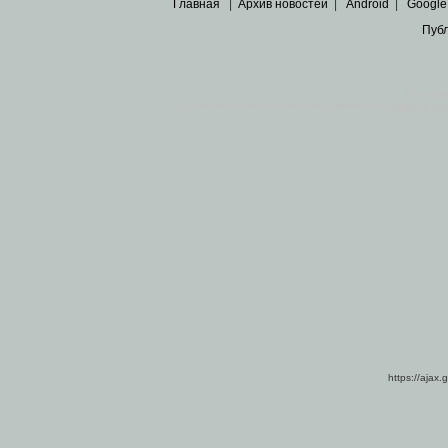
Главная
|
Архив новостей
|
Android
|
Google
Пуб
Все пра
Основными материалами сайта являются
архивные ко
https://ajax.