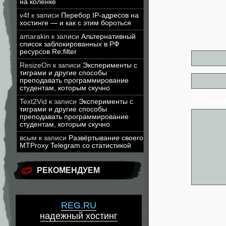
на коленке
v4f
к записи
Перебор IP-адресов на
хостинге — и как с этим бороться
amarakin
к записи
Альтернативный
список заблокированных в РФ
ресурсов Re:filter
ResizeOn
к записи
Эксперименты с
тиграми и другие способы
преподавать программирование
студентам, которым скучно
* - обя
Text2Vid
к записи
Эксперименты с
тиграми и другие способы
преподавать программирование
студентам, которым скучно
всым
к записи
Развёртывание своего
MTProxy Telegram со статистикой
РЕКОМЕНДУЕМ
REG.RU
надежный хостинг