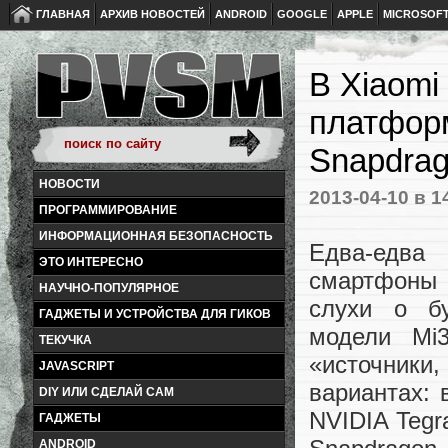
ГЛАВНАЯ
АРХИВ НОВОСТЕЙ
ANDROID
GOOGLE
APPLE
MICROSOF
В Xiaomi
платформ
Snapdrag
НОВОСТИ
2013-04-10
в 1
ПРОГРАММИРОВАНИЕ
ИНФОРМАЦИОННАЯ БЕЗОПАСНОСТЬ
Едва-едва
ЭТО ИНТЕРЕСНО
смартфон
НАУЧНО-ПОПУЛЯРНОЕ
слухи о б
ГАДЖЕТЫ И УСТРОЙСТВА ДЛЯ ГИКОВ
модели Mi
ТЕКУЧКА
«источники
JAVASCRIPT
вариантах: 
DIY ИЛИ СДЕЛАЙ САМ
NVIDIA Tegr
ГАДЖЕТЫ
ANDROID