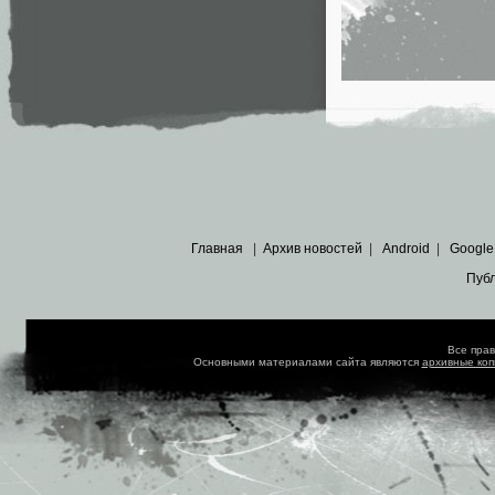
Главная
|
Архив новостей
|
Android
|
Google
Пуб
Все пра
Основными материалами сайта являются
архивные ко