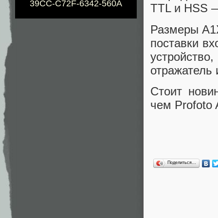
39CC-C72F-6342-560A
TTL и HSS —
Размеры A1X
поставки вх
устройство
отражатель 
Стоит нови
чем Profoto 
Поделиться…