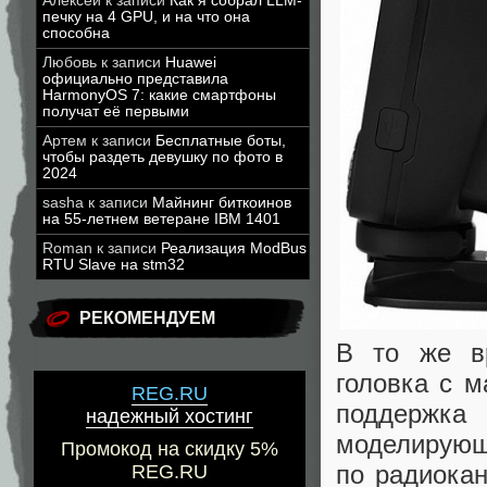
Алексей
к записи
Как я собрал LLM-
печку на 4 GPU, и на что она
способна
Любовь
к записи
Huawei
официально представила
HarmonyOS 7: какие смартфоны
получат её первыми
Артем
к записи
Бесплатные боты,
чтобы раздеть девушку по фото в
2024
sasha
к записи
Майнинг биткоинов
на 55-летнем ветеране IBM 1401
Roman
к записи
Реализация ModBus
RTU Slave на stm32
РЕКОМЕНДУЕМ
В то же в
головка с 
REG.RU
поддержк
надежный хостинг
моделирующ
Промокод на скидку 5%
по радиокан
REG.RU