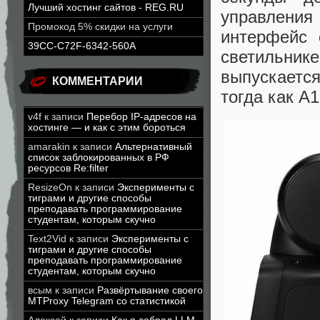
Лучший хостинг сайтов - REG.RU
управлени
Промокод 5% скидки на услуги
интерфейс 
39CC-C72F-6342-560A
светильни
выпускаетс
КОММЕНТАРИИ
тогда как A
v4f
к записи
Перебор IP-адресов на
хостинге — и как с этим бороться
amarakin
к записи
Альтернативный
список заблокированных в РФ
ресурсов Re:filter
ResizeOn
к записи
Эксперименты с
тиграми и другие способы
преподавать программирование
студентам, которым скучно
Text2Vid
к записи
Эксперименты с
тиграми и другие способы
преподавать программирование
студентам, которым скучно
всым
к записи
Развёртывание своего
MTProxy Telegram со статистикой