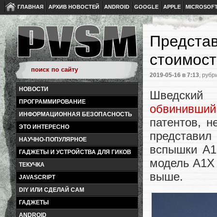
ГЛАВНАЯ
АРХИВ НОВОСТЕЙ
ANDROID
GOOGLE
APPLE
MICROSOF
Представ
стоимост
2019-05-16
в 7:13
, рубр
НОВОСТИ
Шведский 
ПРОГРАММИРОВАНИЕ
обвинивши
ИНФОРМАЦИОННАЯ БЕЗОПАСНОСТЬ
патентов, н
ЭТО ИНТЕРЕСНО
представил
НАУЧНО-ПОПУЛЯРНОЕ
вспышки A1
ГАДЖЕТЫ И УСТРОЙСТВА ДЛЯ ГИКОВ
модель A1X 
ТЕКУЧКА
выше.
JAVASCRIPT
DIY ИЛИ СДЕЛАЙ САМ
ГАДЖЕТЫ
ANDROID