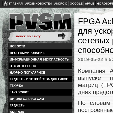
ГЛАВНАЯ
АРХИВ НОВОСТЕЙ
ANDROID
GOOGLE
APPLE
MICROSOF
FPGA Ach
для уско
сетевых 
НОВОСТИ
способн
ПРОГРАММИРОВАНИЕ
2019-05-22
в 5
ИНФОРМАЦИОННАЯ БЕЗОПАСНОСТЬ
ЭТО ИНТЕРЕСНО
Компания A
НАУЧНО-ПОПУЛЯРНОЕ
выпуске п
ГАДЖЕТЫ И УСТРОЙСТВА ДЛЯ ГИКОВ
матриц (FP
ТЕКУЧКА
днях предст
JAVASCRIPT
DIY ИЛИ СДЕЛАЙ САМ
По словам 
ГАДЖЕТЫ
построенн
ANDROID