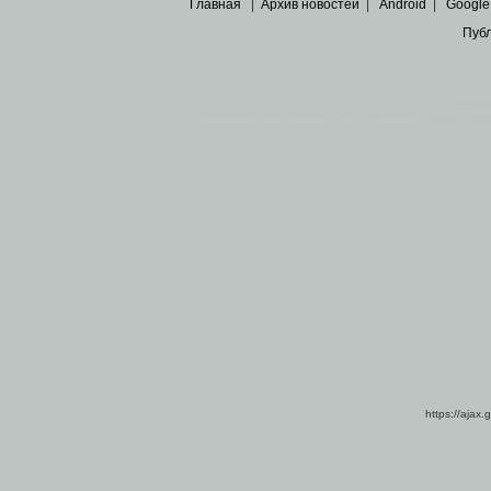
Главная
|
Архив новостей
|
Android
|
Google
Пуб
Все пра
Основными материалами сайта являются
архивные ко
https://ajax.