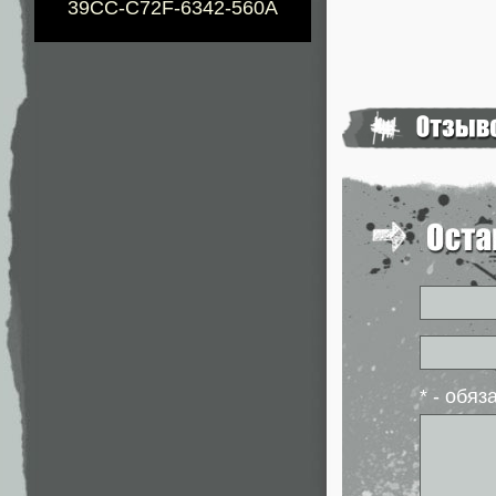
39CC-C72F-6342-560A
* - обя