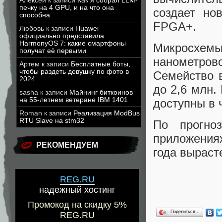
Алексей
к записи
Как я собрал LLM-
печку на 4 GPU, и на что она
создает но
способна
FPGA+.
Любовь
к записи
Huawei
официально представила
HarmonyOS 7: какие смартфоны
Микросхем
получат её первыми
нанометро
Артем
к записи
Бесплатные боты,
чтобы раздеть девушку по фото в
Семейство 
2024
до 2,6 млн.
sasha
к записи
Майнинг биткоинов
на 55-летнем ветеране IBM 1401
доступны в 
Roman
к записи
Реализация ModBus
RTU Slave на stm32
По прогно
приложениях
РЕКОМЕНДУЕМ
года вырасте
REG.RU
надежный хостинг
Промокод на скидку 5%
Поделиться…
REG.RU