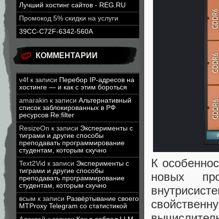
Лучший хостинг сайтов - REG.RU
Промокод 5% скидки на услуги
39CC-C72F-6342-560A
КОММЕНТАРИИ
v4f
к записи
Перебор IP-адресов на
хостинге — и как с этим бороться
amarakin
к записи
Альтернативный
список заблокированных в РФ
ресурсов Re:filter
ResizeOn
к записи
Эксперименты с
тиграми и другие способы
преподавать программирование
студентам, которым скучно
К особеннос
Text2Vid
к записи
Эксперименты с
тиграми и другие способы
новых пр
преподавать программирование
студентам, которым скучно
внутрисис
всым
к записи
Развёртывание своего
свойственн
MTProxy Telegram со статистикой
вычислите