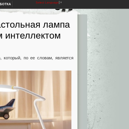
Select Language
▼
АБОТКА
астольная лампа
м интеллектом
, который, по ее словам, является