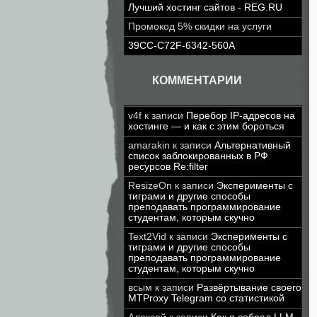
Лучший хостинг сайтов - REG.RU
Промокод 5% скидки на услуги
39CC-C72F-6342-560A
КОММЕНТАРИИ
v4f
к записи
Перебор IP-адресов на
хостинге — и как с этим бороться
amarakin
к записи
Альтернативный
список заблокированных в РФ
ресурсов Re:filter
ResizeOn
к записи
Эксперименты с
тиграми и другие способы
преподавать программирование
студентам, которым скучно
Text2Vid
к записи
Эксперименты с
тиграми и другие способы
преподавать программирование
студентам, которым скучно
всым
к записи
Развёртывание своего
MTProxy Telegram со статистикой