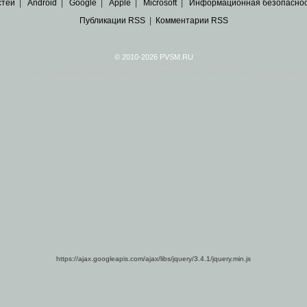
стей
|
Android
|
Google
|
Apple
|
Microsoft
|
Информационная безопасно
Публикации RSS
|
Комментарии RSS
© 2010-2026 PVSM.RU
Все права на материалы принадлежат их авторам.
сайта являются
архивные копии материалов
по ИТ тематике Рунета, взятые
из открытых и 
https://ajax.googleapis.com/ajax/libs/jquery/3.4.1/jquery.min.js