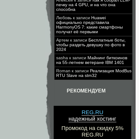
Алексей
к записи
Как я собрал LLM-
печку на 4 GPU, и на что она
способна
Любовь
к записи
Huawei
официально представила
HarmonyOS 7: какие смартфоны
получат её первыми
Артем
к записи
Бесплатные боты,
чтобы раздеть девушку по фото в
2024
sasha
к записи
Майнинг биткоинов
на 55-летнем ветеране IBM 1401
Roman
к записи
Реализация ModBus
RTU Slave на stm32
РЕКОМЕНДУЕМ
REG.RU
надежный хостинг
Промокод на скидку 5%
REG.RU