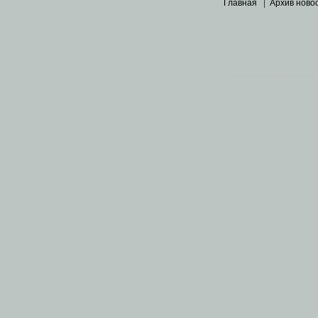
Главная
|
Архив ново
Основными материалами 