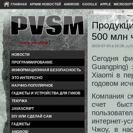
ГЛАВНАЯ
АРХИВ НОВОСТЕЙ
ANDROID
GOOGLE
APPLE
MICROSOF
Продукци
500 млн 
2019-07-03
в 10:30
, руб
НОВОСТИ
Сегодня фи
ПРОГРАММИРОВАНИЕ
Guangping) 
ИНФОРМАЦИОННАЯ БЕЗОПАСНОСТЬ
Xiaomi в пе
ЭТО ИНТЕРЕСНО
годовом исч
НАУЧНО-ПОПУЛЯРНОЕ
ГАДЖЕТЫ И УСТРОЙСТВА ДЛЯ ГИКОВ
Компания см
ТЕКУЧКА
счет быс
JAVASCRIPT
пользовател
DIY ИЛИ СДЕЛАЙ САМ
интернет-ус
ГАДЖЕТЫ
Чжоу, в на
ANDROID