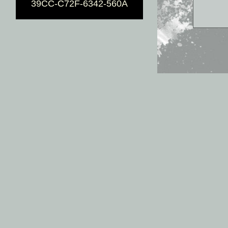
39CC-C72F-6342-560A