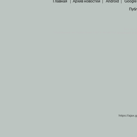
Главная
|
Архив новостей
|
Android
|
Google
Пуб
Все пра
Основными материалами сайта являются
архивные ко
https://ajax.