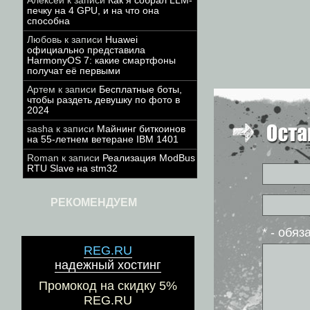
Алексей
к записи
Как я собрал LLM-
печку на 4 GPU, и на что она
способна
Любовь
к записи
Huawei
официально представила
HarmonyOS 7: какие смартфоны
получат её первыми
Артем
к записи
Бесплатные боты,
чтобы раздеть девушку по фото в
2024
sasha
к записи
Майнинг биткоинов
на 55-летнем ветеране IBM 1401
Roman
к записи
Реализация ModBus
RTU Slave на stm32
РЕКОМЕНДУЕМ
* - обя
REG.RU
надежный хостинг
Промокод на скидку 5%
REG.RU