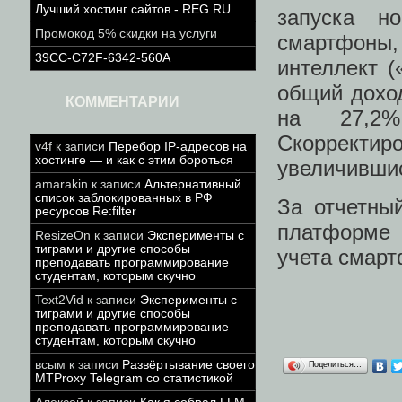
Лучший хостинг сайтов - REG.RU
запуска н
Промокод 5% скидки на услуги
смартфоны, 
39CC-C72F-6342-560A
интеллект (
общий доход
КОММЕНТАРИИ
на 27,2
Скорректир
v4f
к записи
Перебор IP-адресов на
хостинге — и как с этим бороться
увеличившис
amarakin
к записи
Альтернативный
список заблокированных в РФ
За отчетны
ресурсов Re:filter
платформе 
ResizeOn
к записи
Эксперименты с
тиграми и другие способы
учета смарт
преподавать программирование
студентам, которым скучно
Text2Vid
к записи
Эксперименты с
тиграми и другие способы
преподавать программирование
студентам, которым скучно
всым
к записи
Развёртывание своего
Поделиться…
MTProxy Telegram со статистикой