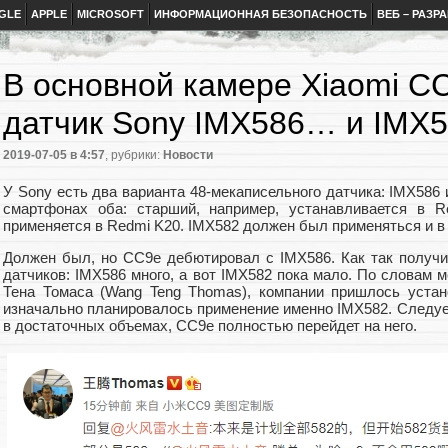
GLE
APPLE
MICROSOFT
ИНФОРМАЦИОННАЯ БЕЗОПАСНОСТЬ
ВЕБ – РАЗР
В основной камере Xiaomi C
датчик Sony IMX586… и IMX
2019-07-05
в 4:57
, рубрики:
Новости
У Sony есть два варианта 48-мекаписельного датчика: IMX586 
смартфонах оба: старший, например, устанавливается в 
применяется в Redmi K20. IMX582 должен был применяться и 
Должен был, но CC9e дебютировал с IMX586. Как так получ
датчиков: IMX586 много, а вот IMX582 пока мало. По словам 
Тена Томаса (Wang Teng Thomas), компании пришлось устан
изначально планировалось применение именно IMX582. Следует
в достаточных объемах, CC9e полностью перейдет на него.