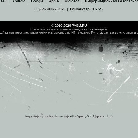
стей
|
Android
|
Google
|
Apple
|
Microsoft
|
Информационная безопасно
Публикации RSS
|
Комментарии RSS
© 2010-2026 PVSM.RU
Все права на материалы принадлежат их авторам.
сайта являются
архивные копии материалов
по ИТ тематике Рунета, взятые
из открытых и 
https://ajax.googleapis.com/ajax/libs/jquery/3.4.1/jquery.min.js