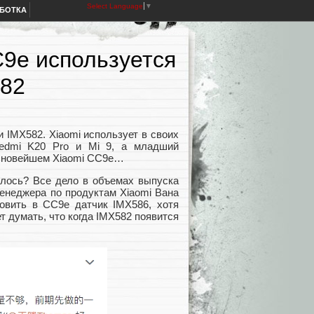
Select Language
▼
АБОТКА
C9e используется
582
и IMX582. Xiaomi использует в своих
Redmi K20 Pro и Mi 9, а младший
в новейшем Xiaomi CC9e…
илось? Все дело в объемах выпуска
менеджера по продуктам Xiaomi Вана
овить в CC9e датчик IMX586, хотя
 думать, что когда IMX582 появится