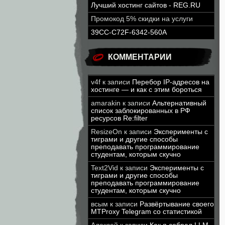
Лучший хостинг сайтов - REG.RU
Промокод 5% скидки на услуги
39CC-C72F-6342-560A
КОММЕНТАРИИ
v4f
к записи
Перебор IP-адресов на
хостинге — и как с этим бороться
amarakin
к записи
Альтернативный
список заблокированных в РФ
ресурсов Re:filter
ResizeOn
к записи
Эксперименты с
тиграми и другие способы
преподавать программирование
студентам, которым скучно
Text2Vid
к записи
Эксперименты с
тиграми и другие способы
преподавать программирование
студентам, которым скучно
всым
к записи
Развёртывание своего
MTProxy Telegram со статистикой