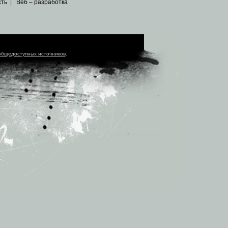
сть
|
Веб – разработка
общедоступных источников
.