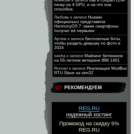
Алексей
к записи
Как я собрал LLM-
печку на 4 GPU, и на что она
способна
Любовь
к записи
Huawei
официально представила
HarmonyOS 7: какие смартфоны
получат её первыми
Артем
к записи
Бесплатные боты,
чтобы раздеть девушку по фото в
2024
sasha
к записи
Майнинг биткоинов
на 55-летнем ветеране IBM 1401
Roman
к записи
Реализация ModBus
RTU Slave на stm32
РЕКОМЕНДУЕМ
REG.RU
надежный хостинг
Промокод на скидку 5%
REG.RU