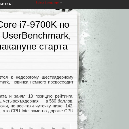
Select Language
▼
АБОТКА
ore i7-9700K по
 UserBenchmark,
накануне старта
ется к недорогому шестиядерному
ark, новинка немного превосходит
та и занял 13 позицию рейтинга.
, четырехъядерная — в 560 баллов,
жи, но все-таки чуточку ниже: 142,
, что CPU Intel заметно дороже CPU