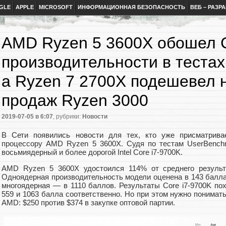
GLE
APPLE
MICROSOFT
ИНФОРМАЦИОННАЯ БЕЗОПАСНОСТЬ
ВЕБ – РАЗР
AMD Ryzen 5 3600X обошел C
производительности в тестах
а Ryzen 7 2700X подешевел 
продаж Ryzen 3000
2019-07-05
в 6:07
, рубрики:
Новости
В Сети появились новости для тех, кто уже присматрива
процессору AMD Ryzen 5 3600X. Судя по тестам UserBenchm
восьмиядерный и более дорогой Intel Core i7-9700K.
AMD Ryzen 5 3600X удостоился 114% от среднего результа
Одноядерная производительность модели оценена в 143 балла
многоядерная — в 1110 баллов. Результаты Core i7-9700K похо
559 и 1063 балла соответственно. Но при этом нужно понимать
AMD: $250 против $374 в закупке оптовой партии.