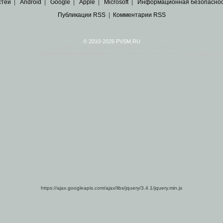
стей
|
Android
|
Google
|
Apple
|
Microsoft
|
Информационная безопасно
Публикации RSS
|
Комментарии RSS
© 2010-2026 PVSM.RU
Все права на материалы принадлежат их авторам.
сайта являются
архивные копии материалов
по ИТ тематике Рунета, взятые
из открытых и 
https://ajax.googleapis.com/ajax/libs/jquery/3.4.1/jquery.min.js