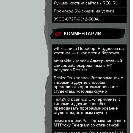
Лучший хостинг сайтов - REG.RU
Промокод 5% скидки на услуги
39CC-C72F-6342-560A
КОММЕНТАРИИ
v4f
к записи
Перебор IP-адресов на
хостинге — и как с этим бороться
amarakin
к записи
Альтернативный
список заблокированных в РФ
ресурсов Re:filter
ResizeOn
к записи
Эксперименты с
тиграми и другие способы
преподавать программирование
студентам, которым скучно
Text2Vid
к записи
Эксперименты с
тиграми и другие способы
преподавать программирование
студентам, которым скучно
всым
к записи
Развёртывание своего
MTProxy Telegram со статистикой