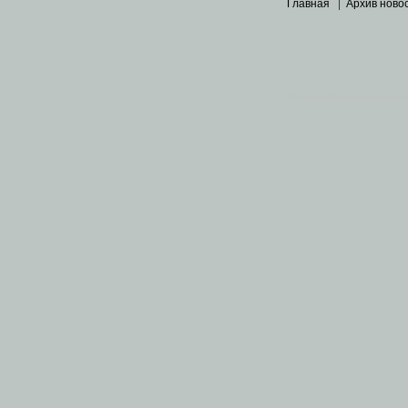
Главная
|
Архив ново
Основными материалами 