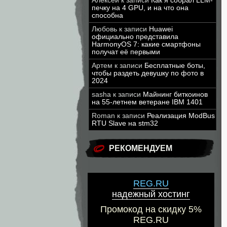
Алексей
к записи
Как я собрал LLM-
печку на 4 GPU, и на что она
способна
Любовь
к записи
Huawei
официально представила
HarmonyOS 7: какие смартфоны
получат её первыми
Артем
к записи
Бесплатные боты,
чтобы раздеть девушку по фото в
2024
sasha
к записи
Майнинг биткоинов
на 55-летнем ветеране IBM 1401
Roman
к записи
Реализация ModBus
RTU Slave на stm32
РЕКОМЕНДУЕМ
REG.RU
надежный хостинг
Промокод на скидку 5%
REG.RU