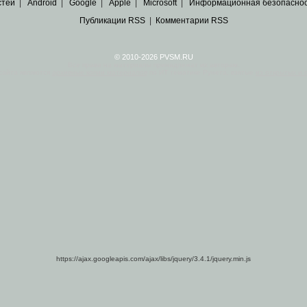
стей
|
Android
|
Google
|
Apple
|
Microsoft
|
Информационная безопасно
Публикации RSS
|
Комментарии RSS
© 2010-2026 PVSM.RU
Все права на материалы принадлежат их авторам.
сайта являются
архивные копии материалов
по ИТ тематике Рунета, взятые
из открытых и 
https://ajax.googleapis.com/ajax/libs/jquery/3.4.1/jquery.min.js