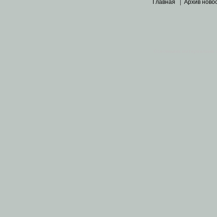
Главная
|
Архив ново
Основными материалами 