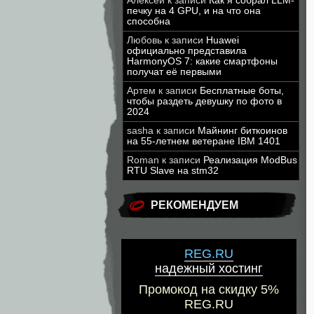
Алексей
к записи
Как я собрал LLM-
печку на 4 GPU, и на что она
способна
Любовь
к записи
Huawei
официально представила
HarmonyOS 7: какие смартфоны
получат её первыми
Артем
к записи
Бесплатные боты,
чтобы раздеть девушку по фото в
2024
sasha
к записи
Майнинг биткоинов
на 55-летнем ветеране IBM 1401
Roman
к записи
Реализация ModBus
RTU Slave на stm32
РЕКОМЕНДУЕМ
REG.RU
надежный хостинг
Промокод на скидку 5%
REG.RU