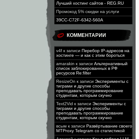
Лучший хостинг сайтов - REG.RU
Промокод 5% скидки на услуги
39CC-C72F-6342-560A
КОММЕНТАРИИ
v4f
к записи
Перебор IP-адресов на
хостинге — и как с этим бороться
amarakin
к записи
Альтернативный
список заблокированных в РФ
ресурсов Re:filter
ResizeOn
к записи
Эксперименты с
тиграми и другие способы
преподавать программирование
студентам, которым скучно
Text2Vid
к записи
Эксперименты с
тиграми и другие способы
преподавать программирование
студентам, которым скучно
всым
к записи
Развёртывание своего
MTProxy Telegram со статистикой