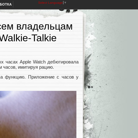
Select Language
▼
АБОТКА
сем владельцам
alkie-Talkie
ых часах Apple Watch дебютировала
м часов, имитируя рацию.
ила функцию. Приложение с часов у