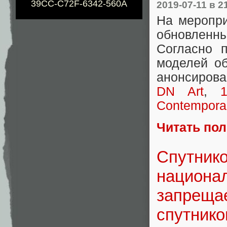
39CC-C72F-6342-560A
2019-07-11
в 2
На меропри
обновленны
Согласно п
моделей об
анонсирова
DN Art
,
Contempora
Читать по
Спутнико
национал
запрещае
спутник