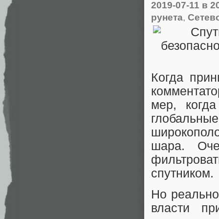
2019-07-11
в 2
рунета
,
Сетев
Когда прин
комментато
мер, когд
глобальн
широкополо
шара. Оче
фильтроват
спутником.
Но реально
власти пр