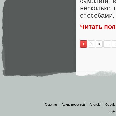
самолета в
несколько
способами.
Читать по
1
2
3
...
1
Главная
|
Архив новостей
|
Android
|
Google
Пуб