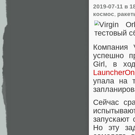
2019-07-11
в 1
космос
,
ракет
Компания V
успешно п
Girl, в х
LauncherOn
упала на 
запланиров
Сейчас сра
испытываю
запускают 
Но эту за