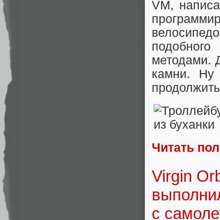
VM, написа
программир
велосипед
подобного
методами. 
камни. Ну
продолжить
Читать по
Virgin O
выполнил
с самоле