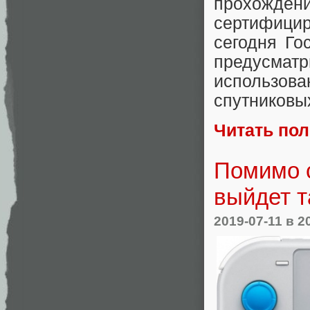
прохожд
сертифици
сегодня Г
предусматр
использов
спутниковых
Читать по
Помимо с
выйдет т
2019-07-11
в 2