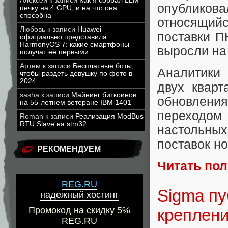
Алексей
к записи
Как я собрал LLM-
опубликов
печку на 4 GPU, и на что она
способна
относящий
Любовь
к записи
Huawei
поставки П
официально представила
HarmonyOS 7: какие смартфоны
выросли на 
получат её первыми
Артем
к записи
Бесплатные боты,
Аналитики 
чтобы раздеть девушку по фото в
2024
двух кварт
sasha
к записи
Майнинг биткоинов
обновлени
на 55-летнем ветеране IBM 1401
переходом 
Roman
к записи
Реализация ModBus
RTU Slave на stm32
настольн
поставок но
РЕКОМЕНДУЕМ
Читать по
REG.RU
Sigma пу
надежный хостинг
Промокод на скидку 5%
креплен
REG.RU