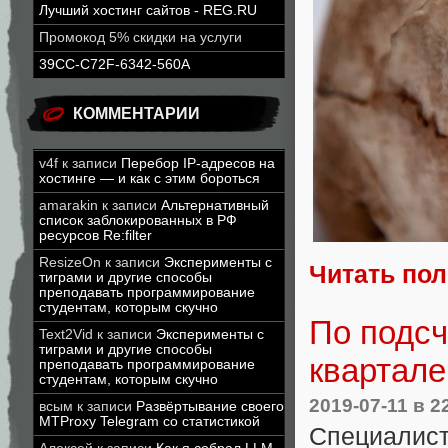
Лучший хостинг сайтов - REG.RU
Промокод 5% скидки на услуги
39CC-C72F-6342-560A
КОММЕНТАРИИ
v4f
к записи
Перебор IP-адресов на
хостинге — и как с этим бороться
amarakin
к записи
Альтернативный
список заблокированных в РФ
ресурсов Re:filter
ResizeOn
к записи
Эксперименты с
Читать по
тиграми и другие способы
преподавать программирование
студентам, которым скучно
По подсч
Text2Vid
к записи
Эксперименты с
тиграми и другие способы
квартале
преподавать программирование
студентам, которым скучно
2019-07-11
в 2
всым
к записи
Развёртывание своего
MTProxy Telegram со статистикой
Специали