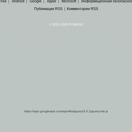
стей
|
Android
|
Google
|
Apple
|
Microsoft
|
Информационная безопасно
Публикации RSS
|
Комментарии RSS
© 2010-2026 PVSM.RU
Все права на материалы принадлежат их авторам.
сайта являются
архивные копии материалов
по ИТ тематике Рунета, взятые
из открытых и 
https://ajax.googleapis.com/ajax/libs/jquery/3.4.1/jquery.min.js