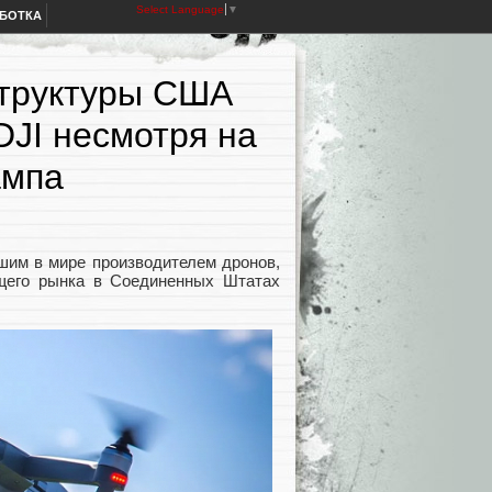
Select Language
▼
АБОТКА
структуры США
DJI несмотря на
ампа
йшим в мире производителем дронов,
ющего рынка в Соединенных Штатах