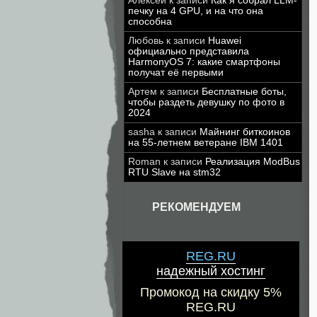
Алексей
к записи
Как я собрал LLM-
печку на 4 GPU, и на что она
способна
Любовь
к записи
Huawei
официально представила
HarmonyOS 7: какие смартфоны
получат её первыми
Артем
к записи
Бесплатные боты,
чтобы раздеть девушку по фото в
2024
sasha
к записи
Майнинг биткоинов
на 55-летнем ветеране IBM 1401
Roman
к записи
Реализация ModBus
RTU Slave на stm32
РЕКОМЕНДУЕМ
REG.RU
надежный хостинг
Промокод на скидку 5%
REG.RU