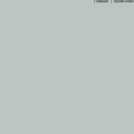
Главная
|
Архив ново
Основными материалами 