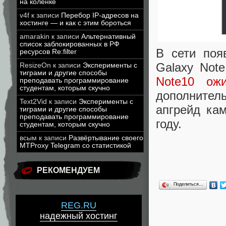
на коленке
v4f
к записи
Перебор IP-адресов на
хостинге — и как с этим бороться
amarakin
к записи
Альтернативный
список заблокированных в РФ
В сети поя
ресурсов Re:filter
Galaxy Not
ResizeOn
к записи
Эксперименты с
тиграми и другие способы
Note10 ож
преподавать программирование
студентам, которым скучно
дополнител
Text2Vid
к записи
Эксперименты с
апгрейд ка
тиграми и другие способы
преподавать программирование
году.
студентам, которым скучно
всым
к записи
Развёртывание своего
MTProxy Telegram со статистикой
РЕКОМЕНДУЕМ
Поделиться…
REG.RU
надежный хостинг