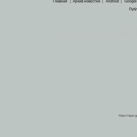
Главная
|
Архив новостей
|
Android
|
Google
Пуб
Все пра
Основными материалами сайта являются
архивные ко
https://ajax.