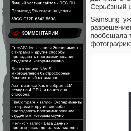
Лучший хостинг сайтов - REG.RU
Серьёзный 
Промокод 5% скидки на услуги
Samsung уж
39CC-C72F-6342-560A
разрешени
КОММЕНТАРИИ
пообещала т
фотографию
FreeAIVideo
к записи
Эксперименты
с тиграми и другие способы
преподавать программирование
студентам, которым скучно
Влад
к записи
NAVIS —
многоцелевой быстросборный
беспилотный катамаран
Азат
к записи
Как я собрал LLM-
печку на 4 GPU, и на что она
способна
FileCompare
к записи
Эксперименты
с тиграми и другие способы
преподавать программирование
студентам, которым скучно
Феликс
к записи
База данных
простых чисел до ста миллиардов