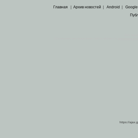
Главная
|
Архив новостей
|
Android
|
Google
Пуб
Все пра
Основными материалами сайта являются
архивные ко
https://ajax.