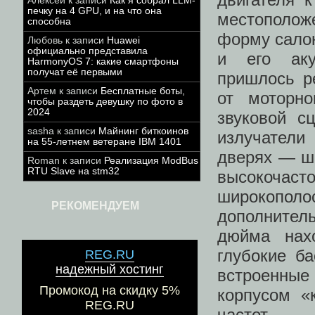
Алексей
к записи
Как я собрал LLM-
печку на 4 GPU, и на что она
местополож
способна
форму сало
Любовь
к записи
Huawei
официально представила
и его аку
HarmonyOS 7: какие смартфоны
получат её первыми
пришлось р
Артем
к записи
Бесплатные боты,
от моторно
чтобы раздеть девушку по фото в
2024
звуковой с
sasha
к записи
Майнинг биткоинов
излучатели
на 55-летнем ветеране IBM 1401
дверях — ш
Roman
к записи
Реализация ModBus
RTU Slave на stm32
высокочас
широкопол
РЕКОМЕНДУЕМ
дополнител
дюйма нах
глубокие б
REG.RU
надежный хостинг
встроенные
Промокод на скидку 5%
корпусом «
REG.RU
частот.