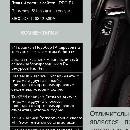
Лучший хостинг сайтов - REG.RU
Промокод 5% скидки на услуги
39CC-C72F-6342-560A
КОММЕНТАРИИ
v4f
к записи
Перебор IP-адресов на
хостинге — и как с этим бороться
amarakin
к записи
Альтернативный
список заблокированных в РФ
ресурсов Re:filter
ResizeOn
к записи
Эксперименты с
тиграми и другие способы
преподавать программирование
студентам, которым скучно
Text2Vid
к записи
Эксперименты с
тиграми и другие способы
преподавать программирование
студентам, которым скучно
Отличитель
всым
к записи
Развёртывание своего
является 
MTProxy Telegram со статистикой
двигателя 