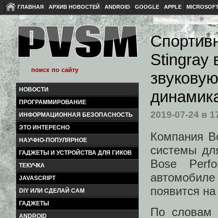
ГЛАВНАЯ
АРХИВ НОВОСТЕЙ
ANDROID
GOOGLE
APPLE
MICROSOF
Спортивн
Stingray
звуковую
НОВОСТИ
динамик
ПРОГРАММИРОВАНИЕ
2019-07-24
в 1
ИНФОРМАЦИОННАЯ БЕЗОПАСНОСТЬ
ЭТО ИНТЕРЕСНО
Компания B
НАУЧНО-ПОПУЛЯРНОЕ
системы дл
ГАДЖЕТЫ И УСТРОЙСТВА ДЛЯ ГИКОВ
Bose Perf
ТЕКУЧКА
автомобиле 
JAVASCRIPT
появится на 
DIY ИЛИ СДЕЛАЙ САМ
ГАДЖЕТЫ
По словам 
ANDROID