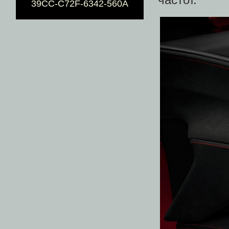
39CC-C72F-6342-560A