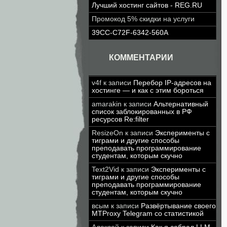
Лучший хостинг сайтов - REG.RU
Промокод 5% скидки на услуги
39CC-C72F-6342-560A
КОММЕНТАРИИ
v4f
к записи
Перебор IP-адресов на
хостинге — и как с этим бороться
amarakin
к записи
Альтернативный
список заблокированных в РФ
ресурсов Re:filter
ResizeOn
к записи
Эксперименты с
тиграми и другие способы
преподавать программирование
студентам, которым скучно
Text2Vid
к записи
Эксперименты с
тиграми и другие способы
преподавать программирование
студентам, которым скучно
всым
к записи
Развёртывание своего
MTProxy Telegram со статистикой