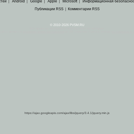
стей
|
Android
|
Google
|
Apple
|
Microsoft
|
Информационная безопасно
Публикации RSS
|
Комментарии RSS
© 2010-2026 PVSM.RU
Все права на материалы принадлежат их авторам.
сайта являются
архивные копии материалов
по ИТ тематике Рунета, взятые
из открытых и 
https://ajax.googleapis.com/ajax/libs/jquery/3.4.1/jquery.min.js