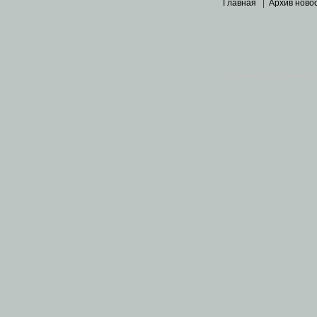
Главная
|
Архив ново
Основными материалами 