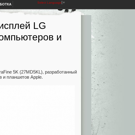
Select Language
▼
АБОТКА
исплей LG
компьютеров и
raFine 5K (27MD5KL), разработанный
 и планшетов Apple.