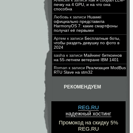
Алексей
к записи
Как я собрал LLM-
печку на 4 GPU, и на что она
способна
Любовь
к записи
Huawei
официально представила
HarmonyOS 7: какие смартфоны
получат её первыми
Артем
к записи
Бесплатные боты,
чтобы раздеть девушку по фото в
2024
sasha
к записи
Майнинг биткоинов
на 55-летнем ветеране IBM 1401
Roman
к записи
Реализация ModBus
RTU Slave на stm32
РЕКОМЕНДУЕМ
REG.RU
надежный хостинг
Промокод на скидку 5%
REG.RU