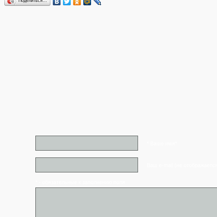
Поделиться…
* Ваше имя*
Ваш e-mail (не отображаетс
* - обязательные к заполнению поля