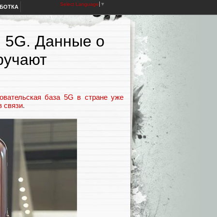
Select Language
▼
АБОТКА
 5G. Данные о
ручают
овательская база 5G в стране уже
в связи
.