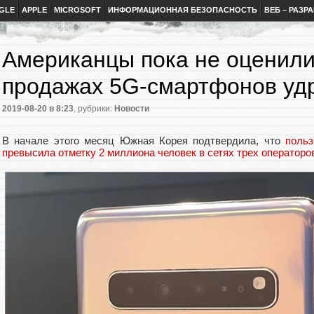
GLE
APPLE
MICROSOFT
ИНФОРМАЦИОННАЯ БЕЗОПАСНОСТЬ
ВЕБ – РАЗР
Американцы пока не оценили
продажах 5G-смартфонов уд
2019-08-20
в 8:23
, рубрики:
Новости
В начале этого месяц Южная Корея подтвердила, что
польз
превысила отметку 2 миллиона человек в сетях трех операторо