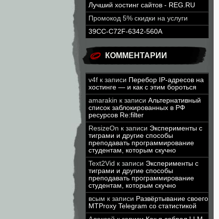
Лучший хостинг сайтов - REG.RU
Промокод 5% скидки на услуги
39CC-C72F-6342-560A
КОММЕНТАРИИ
v4f
к записи
Перебор IP-адресов на
хостинге — и как с этим бороться
amarakin
к записи
Альтернативный
список заблокированных в РФ
ресурсов Re:filter
ResizeOn
к записи
Эксперименты с
тиграми и другие способы
преподавать программирование
студентам, которым скучно
Text2Vid
к записи
Эксперименты с
тиграми и другие способы
преподавать программирование
студентам, которым скучно
всым
к записи
Развёртывание своего
MTProxy Telegram со статистикой