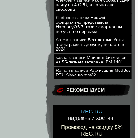
Алексей
к записи
Как я собрал LLM-
печку на 4 GPU, и на что она
способна
Любовь
к записи
Huawei
официально представила
HarmonyOS 7: какие смартфоны
получат её первыми
Артем
к записи
Бесплатные боты,
чтобы раздеть девушку по фото в
2024
sasha
к записи
Майнинг биткоинов
на 55-летнем ветеране IBM 1401
Roman
к записи
Реализация ModBus
RTU Slave на stm32
РЕКОМЕНДУЕМ
REG.RU
надежный хостинг
Промокод на скидку 5%
REG.RU