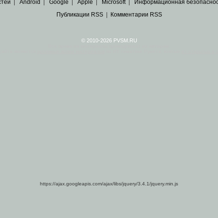
стей
|
Android
|
Google
|
Apple
|
Microsoft
|
Информационная безопасно
Публикации RSS
|
Комментарии RSS
© 2010-2026 PVSM.RU
Все права на материалы принадлежат их авторам.
сайта являются
архивные копии материалов
по ИТ тематике Рунета, взятые
из открытых и 
https://ajax.googleapis.com/ajax/libs/jquery/3.4.1/jquery.min.js