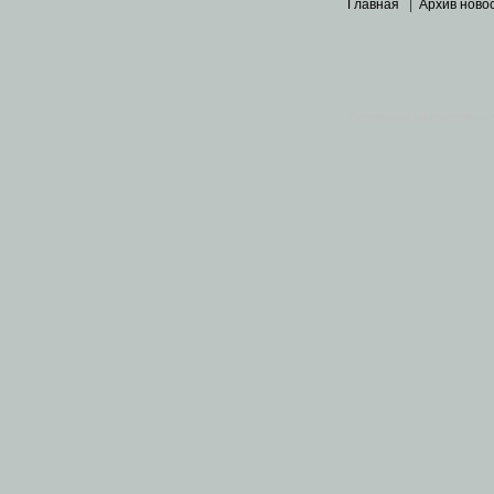
Главная
|
Архив ново
Основными материалами 