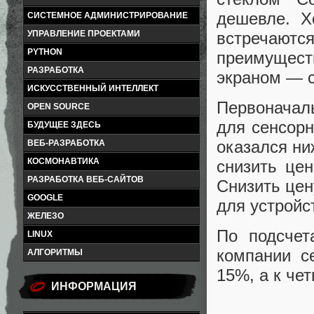
дешевле. Х
СИСТЕМНОЕ АДМИНИСТРИРОВАНИЕ
встречаютс
УПРАВЛЕНИЕ ПРОЕКТАМИ
PYTHON
преимущест
РАЗРАБОТКА
экраном — 
ИСКУССТВЕННЫЙ ИНТЕЛЛЕКТ
Первоначаль
OPEN SOURCE
для сенсорн
БУДУЩЕЕ ЗДЕСЬ
оказался ни
ВЕБ-РАЗРАБОТКА
КОСМОНАВТИКА
снизить це
РАЗРАБОТКА ВЕБ-САЙТОВ
Снизить цен
GOOGLE
для устройс
ЖЕЛЕЗО
По подсчет
LINUX
компании с
АЛГОРИТМЫ
15%, а к че
ИНФОРМАЦИЯ