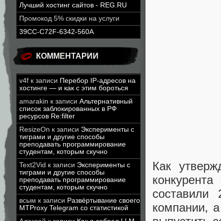
Лучший хостинг сайтов - REG.RU
Промокод 5% скидки на услуги
39CC-C72F-6342-560A
КОММЕНТАРИИ
v4f
к записи
Перебор IP-адресов на
хостинге — и как с этим бороться
amarakin
к записи
Альтернативный
список заблокированных в РФ
ресурсов Re:filter
ResizeOn
к записи
Эксперименты с
тиграми и другие способы
преподавать программирование
студентам, которым скучно
Как утверж
Text2Vid
к записи
Эксперименты с
тиграми и другие способы
конкурент
преподавать программирование
студентам, которым скучно
составили 
всым
к записи
Развёртывание своего
компании, а
MTProxy Telegram со статистикой