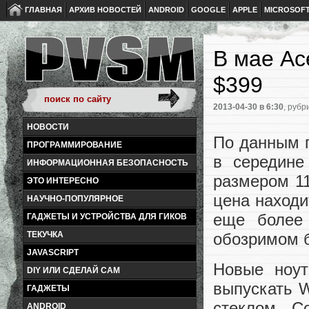
ГЛАВНАЯ
АРХИВ НОВОСТЕЙ
ANDROID
GOOGLE
APPLE
MICROSOF
В мае Ac
$399
2013-04-30
в 6:30
, рубр
НОВОСТИ
По данным п
ПРОГРАММИРОВАНИЕ
в середине
ИНФОРМАЦИОННАЯ БЕЗОПАСНОСТЬ
размером 11
ЭТО ИНТЕРЕСНО
цена находи
НАУЧНО-ПОПУЛЯРНОЕ
еще более
ГАДЖЕТЫ И УСТРОЙСТВА ДЛЯ ГИКОВ
ТЕКУЧКА
обозримом б
JAVASCRIPT
Новые ноут
DIY ИЛИ СДЕЛАЙ САМ
выпускать 
ГАДЖЕТЫ
стеклом Co
ANDROID