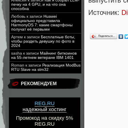
выпустить с
Алексей
к записи
Как я собрал LLM-
печку на 4 GPU, и на что она
способна
Источник:
D
Любовь
к записи
Huawei
официально представила
HarmonyOS 7: какие смартфоны
получат её первыми
Поделиться…
Артем
к записи
Бесплатные боты,
чтобы раздеть девушку по фото в
2024
sasha
к записи
Майнинг биткоинов
на 55-летнем ветеране IBM 1401
Roman
к записи
Реализация ModBus
RTU Slave на stm32
РЕКОМЕНДУЕМ
REG.RU
надежный хостинг
Промокод на скидку 5%
REG.RU