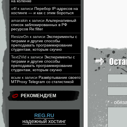
на коленке
v4f
к записи
Перебор IP-адресов на
хостинге — и как с этим бороться
amarakin
к записи
Альтернативный
список заблокированных в РФ
ресурсов Re:filter
ResizeOn
к записи
Эксперименты с
тиграми и другие способы
преподавать программирование
студентам, которым скучно
Text2Vid
к записи
Эксперименты с
тиграми и другие способы
преподавать программирование
студентам, которым скучно
всым
к записи
Развёртывание своего
MTProxy Telegram со статистикой
РЕКОМЕНДУЕМ
* - обя
REG.RU
надежный хостинг