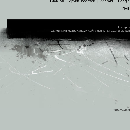
Главная
|
Архив новостей
|
Android
|
Google
Пуб
Все пра
Основными материалами сайта являются
архивные ко
https://ajax.