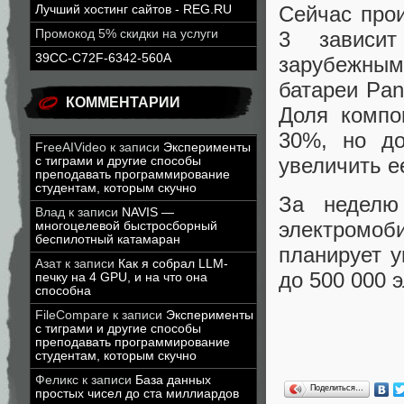
Сейчас прои
Лучший хостинг сайтов - REG.RU
Промокод 5% скидки на услуги
3 зависит
39CC-C72F-6342-560A
зарубежным
батареи Pan
КОММЕНТАРИИ
Доля компо
30%, но до
FreeAIVideo
к записи
Эксперименты
увеличить е
с тиграми и другие способы
преподавать программирование
студентам, которым скучно
За неделю 
Влад
к записи
NAVIS —
электромоби
многоцелевой быстросборный
беспилотный катамаран
планирует у
Азат
к записи
Как я собрал LLM-
до 500 000 
печку на 4 GPU, и на что она
способна
FileCompare
к записи
Эксперименты
с тиграми и другие способы
преподавать программирование
студентам, которым скучно
Феликс
к записи
База данных
Поделиться…
простых чисел до ста миллиардов