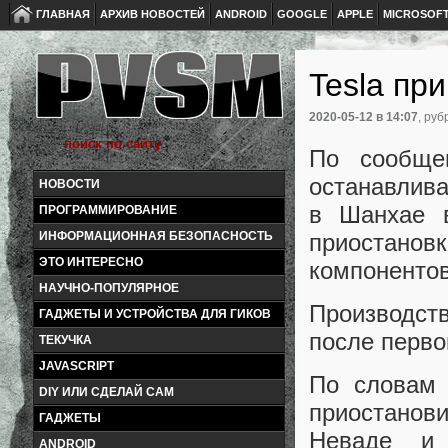
ГЛАВНАЯ
АРХИВ НОВОСТЕЙ
ANDROID
GOOGLE
APPLE
MICROSOF
Tesla пр
2020-05-12
в 14:07
, руб
По сообщен
останавлива
НОВОСТИ
в Шанхае 
ПРОГРАММИРОВАНИЕ
приостанов
ИНФОРМАЦИОННАЯ БЕЗОПАСНОСТЬ
ЭТО ИНТЕРЕСНО
компонентов
НАУЧНО-ПОПУЛЯРНОЕ
Производст
ГАДЖЕТЫ И УСТРОЙСТВА ДЛЯ ГИКОВ
после перво
ТЕКУЧКА
JAVASCRIPT
По словам 
DIY ИЛИ СДЕЛАЙ САМ
приостанови
ГАДЖЕТЫ
Неваде и
ANDROID