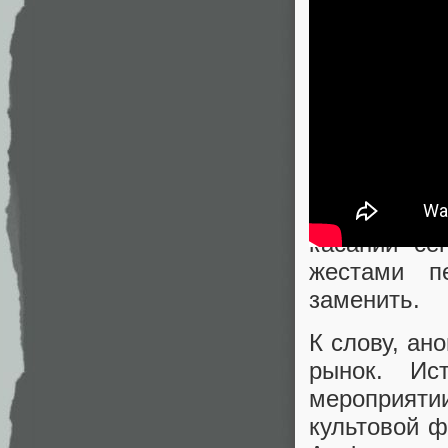
Что касае
проецирова
Starboard.
касаний се
жестами п
заменить.
К слову, ан
рынок. Ис
мероприяти
культовой ф