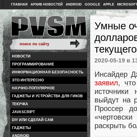
ГЛАВНАЯ
АРХИВ НОВОСТЕЙ
ANDROID
GOOGLE
APPLE
MICROSOF
Умные оч
долларов
текущего
НОВОСТИ
2020-05-19
в 1
ПРОГРАММИРОВАНИЕ
Инсайдер Дж
ИНФОРМАЦИОННАЯ БЕЗОПАСНОСТЬ
ЭТО ИНТЕРЕСНО
заявил
, чт
НАУЧНО-ПОПУЛЯРНОЕ
источники 
ГАДЖЕТЫ И УСТРОЙСТВА ДЛЯ ГИКОВ
выйдут на 
ТЕКУЧКА
Проссер до
JAVASCRIPT
«чертовски
DIY ИЛИ СДЕЛАЙ САМ
раскрыть бо
ГАДЖЕТЫ
ANDROID