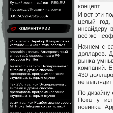
Лучший хостинг сайтов - REG.RU
концепт
Промокод 5% скидки на услуги
И вот эти п
39CC-C72F-6342-560A
целый год,
инсайдеру в
КОММЕНТАРИИ
всё же нео
v4f
к записи
Перебор IP-адресов на
Начнём с са
хостинге — и как с этим бороться
amarakin
к записи
Альтернативный
долларов. Д
список заблокированных в РФ
рынка умных
ресурсов Re:filter
компаний. Е
ResizeOn
к записи
Эксперименты с
тиграми и другие способы
430 долларо
преподавать программирование
студентам, которым скучно
не выглядит
Text2Vid
к записи
Эксперименты с
тиграми и другие способы
По дизайну 
преподавать программирование
студентам, которым скучно
Пока у ист
всым
к записи
Развёртывание своего
новинка Ap
MTProxy Telegram со статистикой