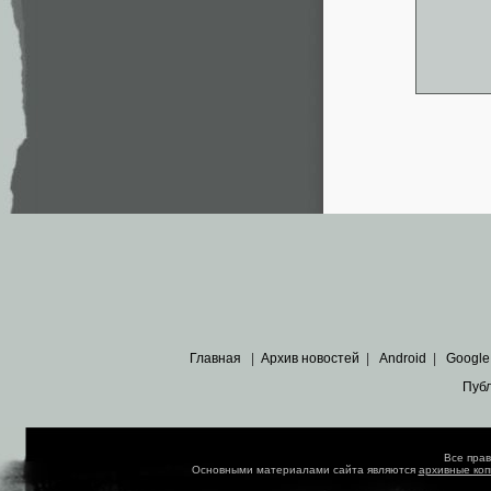
Главная
|
Архив новостей
|
Android
|
Google
Пуб
Все пра
Основными материалами сайта являются
архивные ко