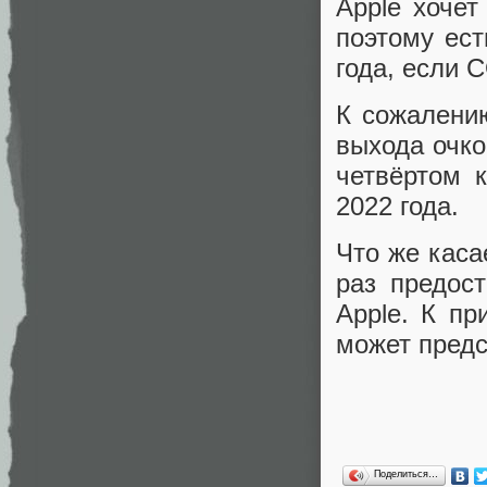
Apple хочет
поэтому ест
года, если 
К сожалени
выхода очко
четвёртом 
2022 года.
Что же каса
раз предос
Apple. К п
может предс
Поделиться…