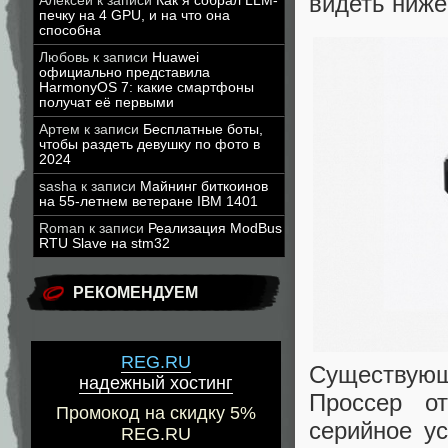
видеть ниже
Алексей
к записи
Как я собрал LLM-
печку на 4 GPU, и на что она
способна
Любовь
к записи
Huawei
официально представила
HarmonyOS 7: какие смартфоны
получат её первыми
Артем
к записи
Бесплатные боты,
чтобы раздеть девушку по фото в
2024
sasha
к записи
Майнинг биткоинов
на 55-летнем ветеране IBM 1401
Roman
к записи
Реализация ModBus
RTU Slave на stm32
РЕКОМЕНДУЕМ
REG.RU
Существующ
надежный хостинг
Проссер от
Промокод на скидку 5%
серийное у
REG.RU