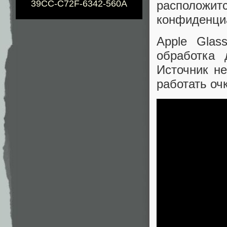
расположи
39CC-C72F-6342-560A
конфиденциа
Apple Glas
обработка 
Источник не
работать оч