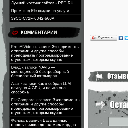
Лучший хостинг сайтов - REG.RU
Промокод 5% скидки на услуги
39CC-C72F-6342-560A
КОММЕНТАРИИ
Поделиться…
FreeAIVideo
к записи
Эксперименты
с тиграми и другие способы
преподавать программирование
студентам, которым скучно
Влад
к записи
NAVIS —
многоцелевой быстросборный
беспилотный катамаран
Азат
к записи
Как я собрал LLM-
печку на 4 GPU, и на что она
способна
FileCompare
к записи
Эксперименты
с тиграми и другие способы
преподавать программирование
студентам, которым скучно
Феликс
к записи
База данных
простых чисел до ста миллиардов