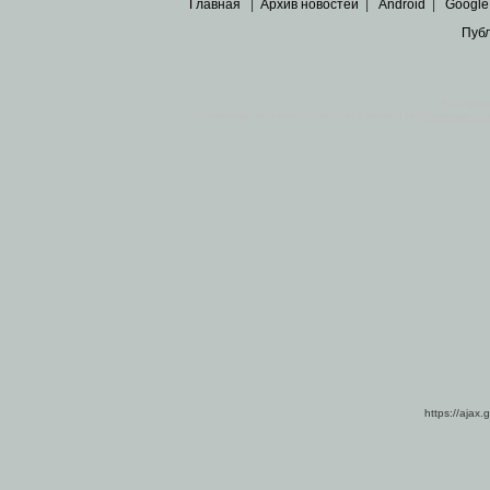
Главная
|
Архив новостей
|
Android
|
Google
Пуб
Все пра
Основными материалами сайта являются
архивные ко
https://ajax.