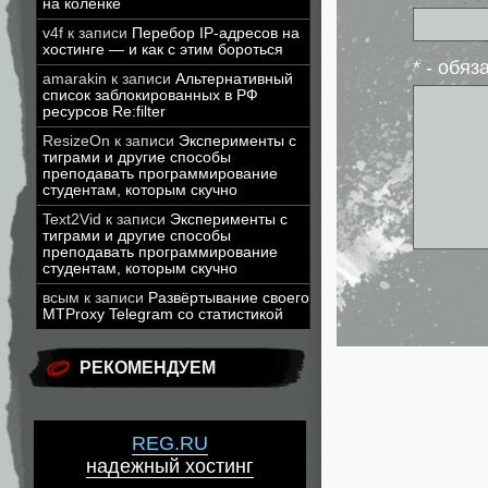
на коленке
v4f
к записи
Перебор IP-адресов на
хостинге — и как с этим бороться
* - обя
amarakin
к записи
Альтернативный
список заблокированных в РФ
ресурсов Re:filter
ResizeOn
к записи
Эксперименты с
тиграми и другие способы
преподавать программирование
студентам, которым скучно
Text2Vid
к записи
Эксперименты с
тиграми и другие способы
преподавать программирование
студентам, которым скучно
всым
к записи
Развёртывание своего
MTProxy Telegram со статистикой
РЕКОМЕНДУЕМ
REG.RU
надежный хостинг