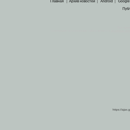
Главная
|
Архив новостей
|
Android
|
Google
Пуб
Все пра
Основными материалами сайта являются
архивные ко
https://ajax.