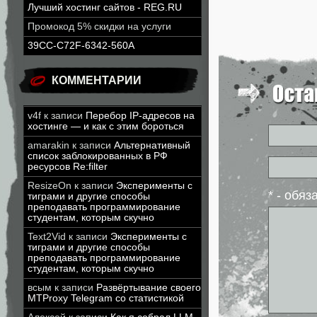
Лучший хостинг сайтов - REG.RU
Промокод 5% скидки на услуги
39CC-C72F-6342-560A
КОММЕНТАРИИ
v4f
к записи
Перебор IP-адресов на
хостинге — и как с этим бороться
amarakin
к записи
Альтернативный
список заблокированных в РФ
ресурсов Re:filter
ResizeOn
к записи
Эксперименты с
* - обя
тиграми и другие способы
преподавать программирование
студентам, которым скучно
Text2Vid
к записи
Эксперименты с
тиграми и другие способы
преподавать программирование
студентам, которым скучно
всым
к записи
Развёртывание своего
MTProxy Telegram со статистикой