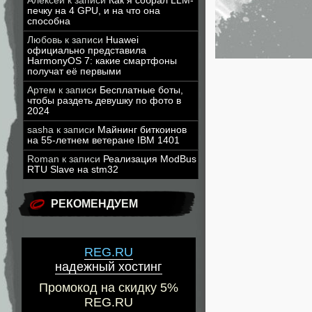
Алексей
к записи
Как я собрал LLM-
печку на 4 GPU, и на что она
способна
Любовь
к записи
Huawei
официально представила
HarmonyOS 7: какие смартфоны
получат её первыми
Артем
к записи
Бесплатные боты,
чтобы раздеть девушку по фото в
2024
sasha
к записи
Майнинг биткоинов
на 55-летнем ветеране IBM 1401
Roman
к записи
Реализация ModBus
RTU Slave на stm32
РЕКОМЕНДУЕМ
REG.RU
надежный хостинг
Промокод на скидку 5%
REG.RU