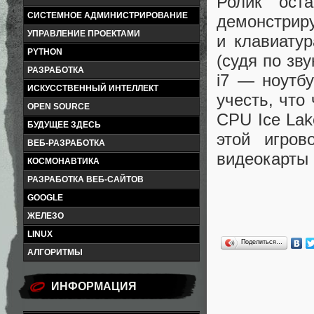
Ролик ост
СИСТЕМНОЕ АДМИНИСТРИРОВАНИЕ
демонстриру
УПРАВЛЕНИЕ ПРОЕКТАМИ
и клавиату
PYTHON
(судя по зв
РАЗРАБОТКА
i7 — ноутбу
ИСКУССТВЕННЫЙ ИНТЕЛЛЕКТ
учесть, что
OPEN SOURCE
CPU Ice Lak
БУДУЩЕЕ ЗДЕСЬ
этой игров
ВЕБ-РАЗРАБОТКА
видеокарты 
КОСМОНАВТИКА
РАЗРАБОТКА ВЕБ-САЙТОВ
GOOGLE
ЖЕЛЕЗО
LINUX
Поделиться…
АЛГОРИТМЫ
ИНФОРМАЦИЯ