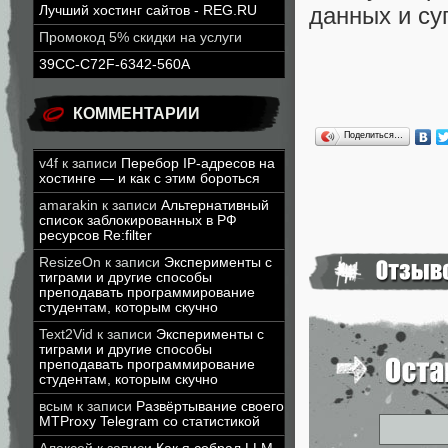
данных и су
Лучший хостинг сайтов - REG.RU
Промокод 5% скидки на услуги
39CC-C72F-6342-560A
КОММЕНТАРИИ
Поделиться…
v4f
к записи
Перебор IP-адресов на
хостинге — и как с этим бороться
amarakin
к записи
Альтернативный
список заблокированных в РФ
ресурсов Re:filter
ResizeOn
к записи
Эксперименты с
тиграми и другие способы
преподавать программирование
студентам, которым скучно
Text2Vid
к записи
Эксперименты с
тиграми и другие способы
преподавать программирование
студентам, которым скучно
всым
к записи
Развёртывание своего
MTProxy Telegram со статистикой