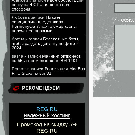
Алексей
к записи
Как я собрал LLM-
печку на 4 GPU, и на что она
способна
Любовь
к записи
Huawei
* - обя
официально представила
HarmonyOS 7: какие смартфоны
получат её первыми
Артем
к записи
Бесплатные боты,
чтобы раздеть девушку по фото в
2024
sasha
к записи
Майнинг биткоинов
на 55-летнем ветеране IBM 1401
Roman
к записи
Реализация ModBus
RTU Slave на stm32
РЕКОМЕНДУЕМ
REG.RU
надежный хостинг
Промокод на скидку 5%
REG.RU