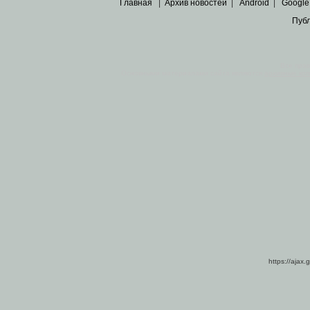
Главная
|
Архив новостей
|
Android
|
Google
Пуб
Все пра
Основными материалами сайта являются
архивные ко
https://ajax.