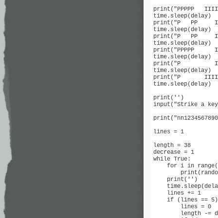
print("PPPPP   IIII
time.sleep(delay)

print("P   PP     I
time.sleep(delay)

print("P   PP     I
time.sleep(delay)

print("PPPPP      I
time.sleep(delay)

print("P          I
time.sleep(delay)

print("P       IIII
time.sleep(delay)

print('')

input("Strike a key
print("nn1234567890
lines = 1

length = 38

decrease = 1

while True:

    for i in range(
        print(rando
    print('')

    time.sleep(dela
    lines += 1

    if (lines == 5)
        lines = 0

        length -= d