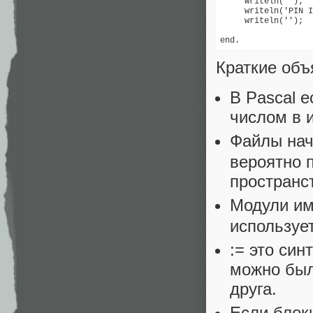
     writeln('');

     writeln('PIN I
     writeln('');

end.
Краткие объ
В Pascal е
числом в 
Файлы нач
вероятно 
пространс
Модули им
используе
:= это си
можно был
друга.
Если блок