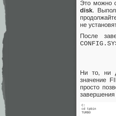
Это можно 
disk
. Выпол
продолжайте
не установя
После зав
CONFIG.SY
Ни то, ни 
значение F
просто поз
завершения
C:

cd tpbin

TURBO