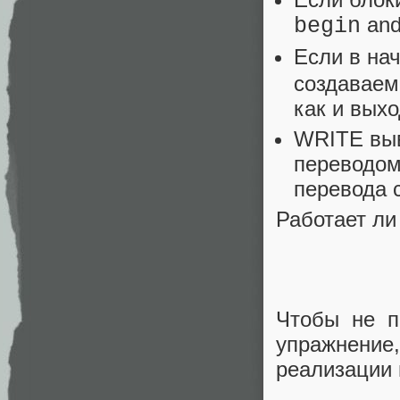
an
begin
Если в на
создаваем
как и выхо
WRITE выв
переводом
перевода 
Работает ли
Чтобы не п
упражнени
реализации 