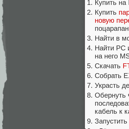
Купить на E
Купить
пар
новую пер
поцарапан
Найти в м
Найти PC 
на него M
Скачать
F
Собрать EX
Украсть де
Обернуть 
последоват
кабель к к
Запустить