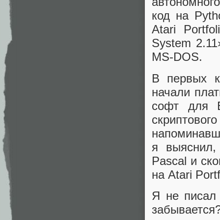
автономног
код на Pyt
Atari Portfo
System 2.11
MS-DOS.
В первых к
начали плат
софт для 
скриптово
напоминавш
я выяснил,
Pascal и ск
на Atari Portf
Я не писал 
забывается