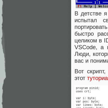
В детстве я
испытал с
портироват
быстро рас
целиком в I
VSCode, а 
Люди, котор
вас и поним
Вот скрипт,
этот
туториа
program pinid;

uses crt;

var i: byte;

var pos: byte;

var lines: byte;
