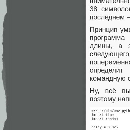
внимательно
38 символо
последнем 
Принцип уме
программа
длины, а 
следующего
попеременн
определит
командную с
Ну, всё вы
поэтому нап
#!/usr/bin/env pyth
import time

import random

delay = 0.025
