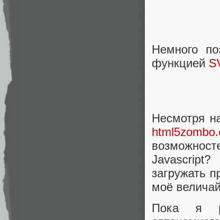
Немного по
функцией
S
Несмотря н
html5zombo
возможност
Javascrip
загружать 
моё велича
Пока я ра