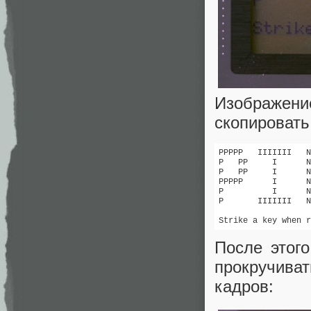
Изображение
скопировать
PPPPP   IIIIIII   N
P   PP     I      N
P   PP     I      N
PPPPP      I      N
P          I      N
P       IIIIIII   N
Strike a key when r
После этог
прокручива
кадров: