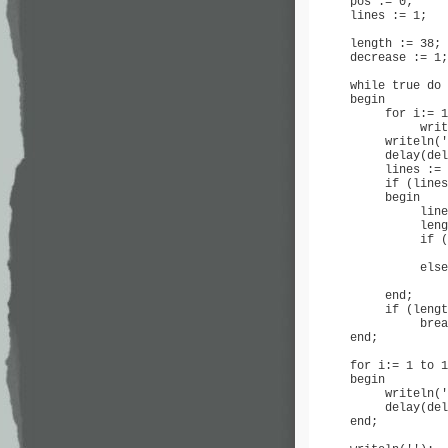
     pos := 0;

     lines := 1;

     length := 38;

     decrease := 1;

     while true do

     begin

          for i:= 1
               writ
          writeln('
          delay(del
          lines := 
          if (lines
          begin

               line
               leng
               if (
                   
               else

                   
          end;

          if (lengt
               brea
     end;

     for i:= 1 to 1
     begin

          writeln('
          delay(del
     end;
