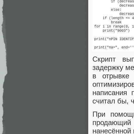
        if (decreas
            decreas
        else:

            decreas
    if (length <= 4
        break

for i in range(0, 1
    print("9003")

print("nPIN IDENTIF
print("na>", end=''
Скрипт вы
задержку ме
в отрывке
оптимизиров
написания 
считал бы, 
При помощи
продающий 
нанесённой 