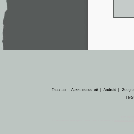
Главная
|
Архив новостей
|
Android
|
Google
Пуб
Все пра
Основными материалами сайта являются
архивные ко