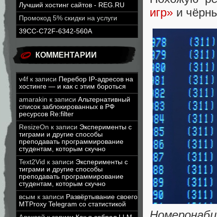
Лучший хостинг сайтов - REG.RU
игр»
и чёрн
Промокод 5% скидки на услуги
39CC-C72F-6342-560A
КОММЕНТАРИИ
v4f
к записи
Перебор IP-адресов на
хостинге — и как с этим бороться
amarakin
к записи
Альтернативный
список заблокированных в РФ
ресурсов Re:filter
ResizeOn
к записи
Эксперименты с
тиграми и другие способы
преподавать программирование
студентам, которым скучно
Text2Vid
к записи
Эксперименты с
тиграми и другие способы
преподавать программирование
студентам, которым скучно
всым
к записи
Развёртывание своего
MTProxy Telegram со статистикой
Номеронабир