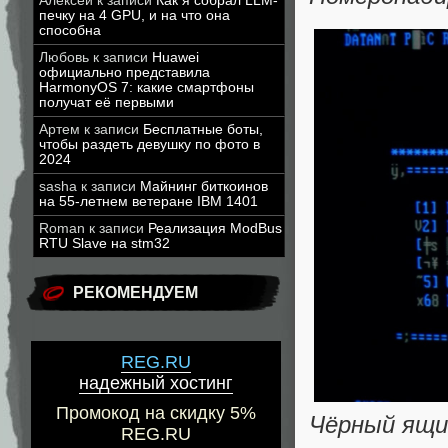
Алексей
к записи
Как я собрал LLM-
печку на 4 GPU, и на что она
способна
Любовь
к записи
Huawei
официально представила
HarmonyOS 7: какие смартфоны
получат её первыми
Артем
к записи
Бесплатные боты,
чтобы раздеть девушку по фото в
2024
sasha
к записи
Майнинг биткоинов
на 55-летнем ветеране IBM 1401
Roman
к записи
Реализация ModBus
RTU Slave на stm32
РЕКОМЕНДУЕМ
REG.RU
надежный хостинг
Промокод на скидку 5%
Чёрный ящик
REG.RU