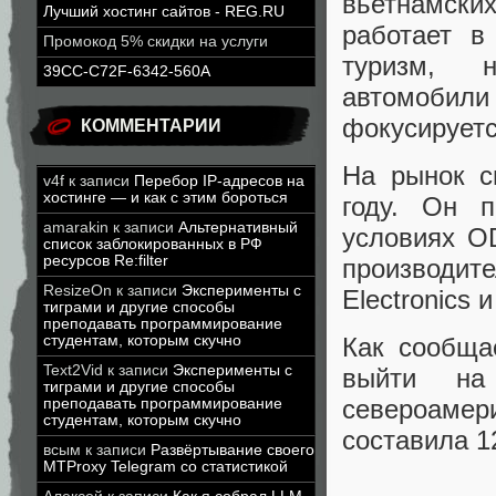
вьетнамски
Лучший хостинг сайтов - REG.RU
работает в
Промокод 5% скидки на услуги
туризм, н
39CC-C72F-6342-560A
автомобили
фокусируетс
КОММЕНТАРИИ
На рынок с
v4f
к записи
Перебор IP-адресов на
хостинге — и как с этим бороться
году. Он п
amarakin
к записи
Альтернативный
условиях O
список заблокированных в РФ
ресурсов Re:filter
производи
ResizeOn
к записи
Эксперименты с
Electronics 
тиграми и другие способы
преподавать программирование
студентам, которым скучно
Как сообща
Text2Vid
к записи
Эксперименты с
выйти на
тиграми и другие способы
североаме
преподавать программирование
студентам, которым скучно
составила 1
всым
к записи
Развёртывание своего
MTProxy Telegram со статистикой