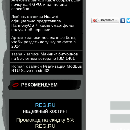
Алексей
к записи
Как я собрал LLM-
печку на 4 GPU, и на что она
способна
Любовь
к записи
Huawei
Поделиться…
официально представила
HarmonyOS 7: какие смартфоны
получат её первыми
Артем
к записи
Бесплатные боты,
чтобы раздеть девушку по фото в
2024
sasha
к записи
Майнинг биткоинов
на 55-летнем ветеране IBM 1401
Roman
к записи
Реализация ModBus
RTU Slave на stm32
РЕКОМЕНДУЕМ
REG.RU
надежный хостинг
Промокод на скидку 5%
REG.RU
* - обя