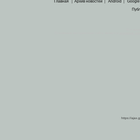
Главная
|
Архив новостей
|
Android
|
Google
Пуб
Все пра
Основными материалами сайта являются
архивные ко
https://ajax.