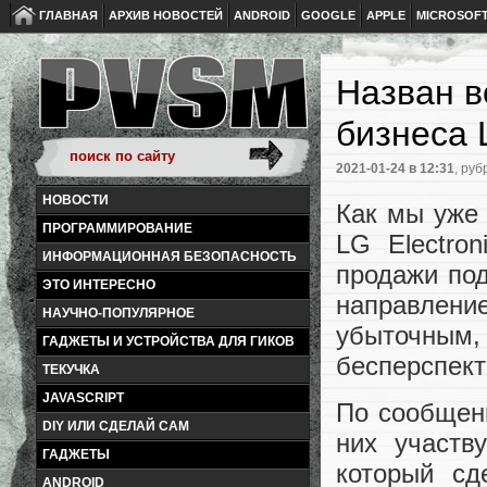
ГЛАВНАЯ
АРХИВ НОВОСТЕЙ
ANDROID
GOOGLE
APPLE
MICROSOF
Назван в
бизнеса L
2021-01-24
в 12:31
, руб
НОВОСТИ
Как мы уже 
ПРОГРАММИРОВАНИЕ
LG Electro
ИНФОРМАЦИОННАЯ БЕЗОПАСНОСТЬ
продажи под
ЭТО ИНТЕРЕСНО
направлен
НАУЧНО-ПОПУЛЯРНОЕ
убыточны
ГАДЖЕТЫ И УСТРОЙСТВА ДЛЯ ГИКОВ
бесперспек
ТЕКУЧКА
JAVASCRIPT
По сообщени
DIY ИЛИ СДЕЛАЙ САМ
них участв
ГАДЖЕТЫ
который сд
ANDROID