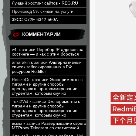
Лучший хостинг сайтов - REG.RU
Промокод 5% скидки на услуги
39CC-C72F-6342-560A
КОММЕНТАРИИ
v4f
к записи
Перебор IP-адресов на
хостинге — и как с этим бороться
amarakin
к записи
Альтернативный
список заблокированных в РФ
ресурсов Re:filter
ResizeOn
к записи
Эксперименты с
тиграми и другие способы
преподавать программирование
студентам, которым скучно
Text2Vid
к записи
Эксперименты с
тиграми и другие способы
преподавать программирование
студентам, которым скучно
всым
к записи
Развёртывание своего
MTProxy Telegram со статистикой