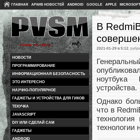
ГЛАВНАЯ
АРХИВ НОВОСТЕЙ
ANDROID
GOOGLE
APPLE
MICROSOF
В RedmiB
совершен
2021-01-29
в 5:12
, рубр
НОВОСТИ
Генеральн
ПРОГРАММИРОВАНИЕ
опубликовал
ИНФОРМАЦИОННАЯ БЕЗОПАСНОСТЬ
ноутбука 
ЭТО ИНТЕРЕСНО
устройства.
НАУЧНО-ПОПУЛЯРНОЕ
ГАДЖЕТЫ И УСТРОЙСТВА ДЛЯ ГИКОВ
Однако боль
ТЕКУЧКА
что в Redmi
JAVASCRIPT
технология
DIY ИЛИ СДЕЛАЙ САМ
технологии 
ГАДЖЕТЫ
ANDROID