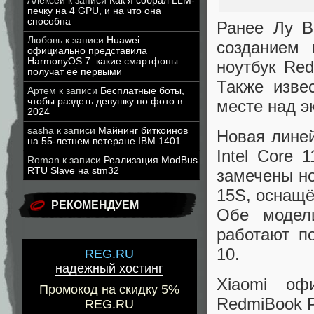
Алексей
к записи
Как я собрал LLM-
печку на 4 GPU, и на что она
способна
Ранее Лу В
Любовь
к записи
Huawei
созданием 
официально представила
HarmonyOS 7: какие смартфоны
ноутбук Re
получат её первыми
Также изве
Артем
к записи
Бесплатные боты,
чтобы раздеть девушку по фото в
месте над э
2024
sasha
к записи
Майнинг биткоинов
Новая лине
на 55-летнем ветеране IBM 1401
Intel Core 
Roman
к записи
Реализация ModBus
RTU Slave на stm32
замечены но
15S, оснащё
РЕКОМЕНДУЕМ
Обе модел
работают п
10.
REG.RU
надежный хостинг
Xiaomi оф
Промокод на скидку 5%
RedmiBook P
REG.RU