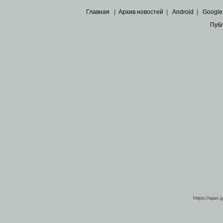
Главная
|
Архив новостей
|
Android
|
Google
Пуб
Все пра
Основными материалами сайта являются
архивные ко
https://ajax.