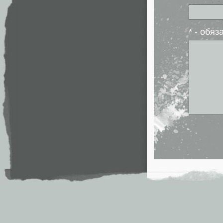
* - обя