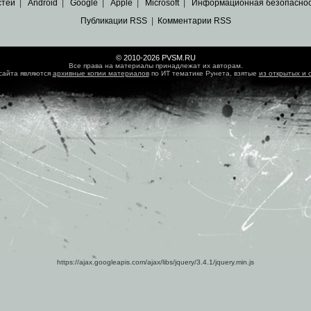
стей
|
Android
|
Google
|
Apple
|
Microsoft
|
Информационная безопасно
Публикации RSS
|
Комментарии RSS
© 2010-2026 PVSM.RU
Все права на материалы принадлежат их авторам.
сайта являются
архивные копии материалов
по ИТ тематике Рунета, взятые
из открытых и 
https://ajax.googleapis.com/ajax/libs/jquery/3.4.1/jquery.min.js