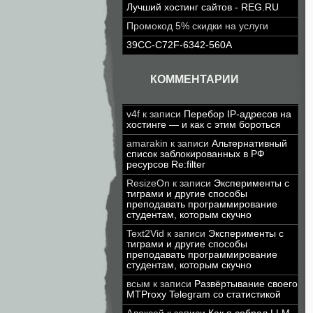
Лучший хостинг сайтов - REG.RU
Промокод 5% скидки на услуги
39CC-C72F-6342-560A
КОММЕНТАРИИ
v4f
к записи
Перебор IP-адресов на
хостинге — и как с этим бороться
amarakin
к записи
Альтернативный
список заблокированных в РФ
ресурсов Re:filter
ResizeOn
к записи
Эксперименты с
тиграми и другие способы
преподавать программирование
студентам, которым скучно
Text2Vid
к записи
Эксперименты с
тиграми и другие способы
преподавать программирование
студентам, которым скучно
всым
к записи
Развёртывание своего
MTProxy Telegram со статистикой