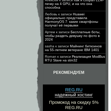
Алексей
к записи
Как я собрал LLM-
печку на 4 GPU, и на что она
способна
Любовь
к записи
Huawei
официально представила
HarmonyOS 7: какие смартфоны
получат её первыми
Артем
к записи
Бесплатные боты,
чтобы раздеть девушку по фото в
2024
sasha
к записи
Майнинг биткоинов
на 55-летнем ветеране IBM 1401
Roman
к записи
Реализация ModBus
RTU Slave на stm32
РЕКОМЕНДУЕМ
REG.RU
надежный хостинг
Промокод на скидку 5%
REG.RU