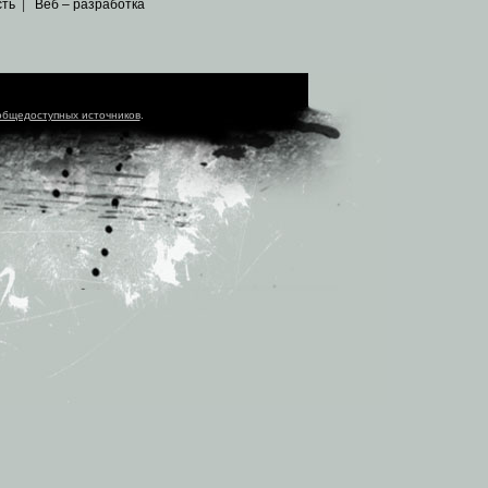
сть
|
Веб – разработка
общедоступных источников
.