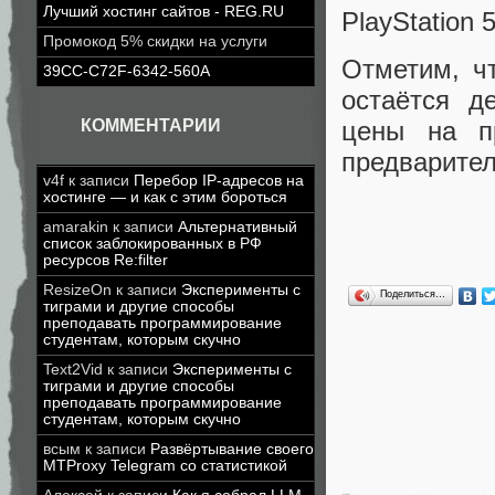
Лучший хостинг сайтов - REG.RU
PlayStation
Промокод 5% скидки на услуги
Отметим, чт
39CC-C72F-6342-560A
остаётся д
КОММЕНТАРИИ
цены на п
предварите
v4f
к записи
Перебор IP-адресов на
хостинге — и как с этим бороться
amarakin
к записи
Альтернативный
список заблокированных в РФ
ресурсов Re:filter
ResizeOn
к записи
Эксперименты с
Поделиться…
тиграми и другие способы
преподавать программирование
студентам, которым скучно
Text2Vid
к записи
Эксперименты с
тиграми и другие способы
преподавать программирование
студентам, которым скучно
всым
к записи
Развёртывание своего
MTProxy Telegram со статистикой