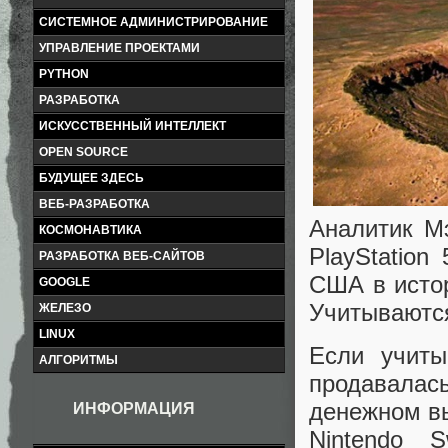
СИСТЕМНОЕ АДМИНИСТРИРОВАНИЕ
УПРАВЛЕНИЕ ПРОЕКТАМИ
PYTHON
РАЗРАБОТКА
ИСКУССТВЕННЫЙ ИНТЕЛЛЕКТ
OPEN SOURCE
БУДУЩЕЕ ЗДЕСЬ
ВЕБ-РАЗРАБОТКА
Аналитик Мэ
КОСМОНАВТИКА
PlayStatio
РАЗРАБОТКА ВЕБ-САЙТОВ
США в истор
GOOGLE
Учитываютс
ЖЕЛЕЗО
LINUX
Если учиты
АЛГОРИТМЫ
продавала
денежном вы
ИНФОРМАЦИЯ
Nintendo 