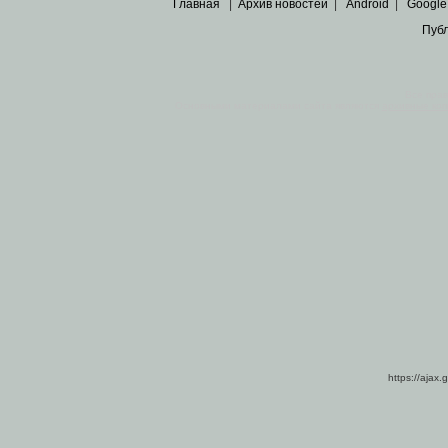
Главная
|
Архив новостей
|
Android
|
Google
Пуб
Все пра
Основными материалами сайта являются
архивные ко
https://ajax.