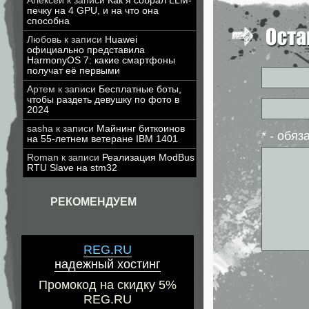
Алексей
к записи
Как я собрал LLM-
печку на 4 GPU, и на что она
способна
Любовь
к записи
Huawei
официально представила
HarmonyOS 7: какие смартфоны
получат её первыми
Артем
к записи
Бесплатные боты,
чтобы раздеть девушку по фото в
2024
sasha
к записи
Майнинг биткоинов
* - обя
на 55-летнем ветеране IBM 1401
Roman
к записи
Реализация ModBus
RTU Slave на stm32
РЕКОМЕНДУЕМ
REG.RU
надежный хостинг
Промокод на скидку 5%
REG.RU