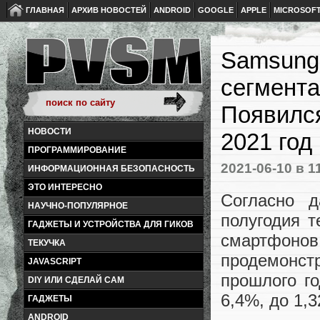
ГЛАВНАЯ
АРХИВ НОВОСТЕЙ
ANDROID
GOOGLE
APPLE
MICROSOF
Samsung
сегмента
Появился
НОВОСТИ
2021 год
ПРОГРАММИРОВАНИЕ
2021-06-10
в 1
ИНФОРМАЦИОННАЯ БЕЗОПАСНОСТЬ
ЭТО ИНТЕРЕСНО
Согласно д
НАУЧНО-ПОПУЛЯРНОЕ
полугодия т
ГАДЖЕТЫ И УСТРОЙСТВА ДЛЯ ГИКОВ
смартфон
ТЕКУЧКА
продемонстр
JAVASCRIPT
прошлого го
DIY ИЛИ СДЕЛАЙ САМ
6,4%, до 1,
ГАДЖЕТЫ
ANDROID