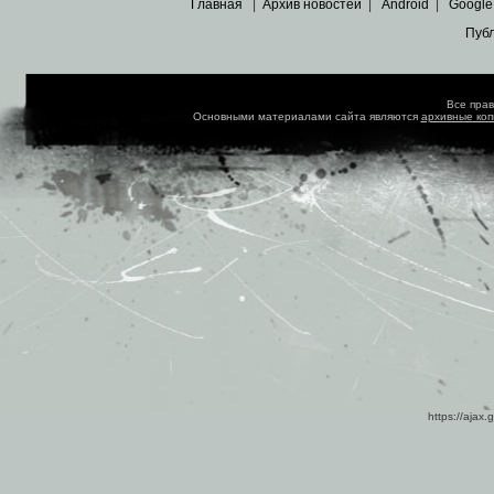
Главная
|
Архив новостей
|
Android
|
Google
Пуб
Все пра
Основными материалами сайта являются
архивные ко
https://ajax.