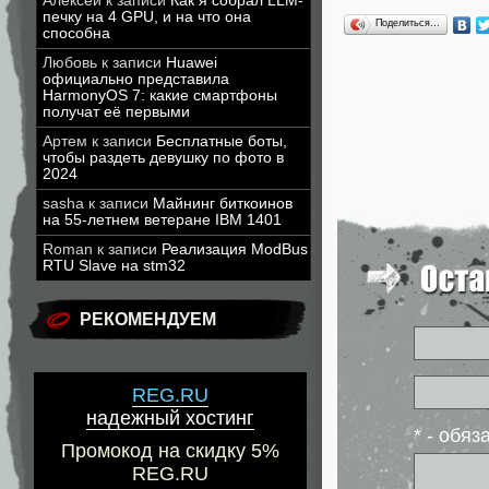
Алексей
к записи
Как я собрал LLM-
печку на 4 GPU, и на что она
Поделиться…
способна
Любовь
к записи
Huawei
официально представила
HarmonyOS 7: какие смартфоны
получат её первыми
Артем
к записи
Бесплатные боты,
чтобы раздеть девушку по фото в
2024
sasha
к записи
Майнинг биткоинов
на 55-летнем ветеране IBM 1401
Roman
к записи
Реализация ModBus
RTU Slave на stm32
РЕКОМЕНДУЕМ
REG.RU
надежный хостинг
* - обя
Промокод на скидку 5%
REG.RU