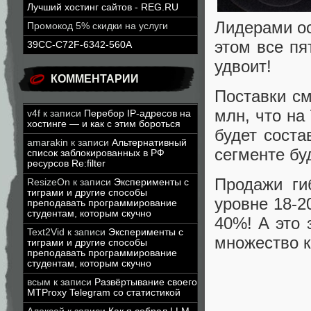
Лучший хостинг сайтов - REG.RU
Лидерами ос
Промокод 5% скидки на услуги
этом все пя
39CC-C72F-6342-560A
удвоит!
КОММЕНТАРИИ
Поставки см
млн, что на
v4f
к записи
Перебор IP-адресов на
хостинге — и как с этим бороться
будет соста
amarakin
к записи
Альтернативный
сегменте бу
список заблокированных в РФ
ресурсов Re:filter
Продажи ги
ResizeOn
к записи
Эксперименты с
тиграми и другие способы
уровне 18-2
преподавать программирование
студентам, которым скучно
40%! А это 
Text2Vid
к записи
Эксперименты с
множество к
тиграми и другие способы
преподавать программирование
студентам, которым скучно
всым
к записи
Развёртывание своего
MTProxy Telegram со статистикой