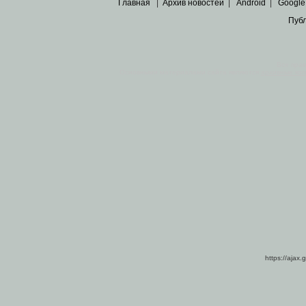
Главная
|
Архив новостей
|
Android
|
Google
Пуб
Все пра
Основными материалами сайта являются
архивные ко
https://ajax.