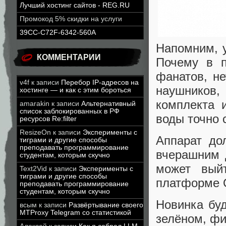
Лучший хостинг сайтов - REG.RU
Промокод 5% скидки на услуги
39CC-C72F-6342-560A
Напомним, у
КОММЕНТАРИИ
Почему в п
фанатов, не
v4f
к записи
Перебор IP-адресов на
наушников
хостинге — и как с этим бороться
комплекта 
amarakin
к записи
Альтернативный
список заблокированных в РФ
воды точно 
ресурсов Re:filter
ResizeOn
к записи
Эксперименты с
Аппарат до
тиграми и другие способы
преподавать программирование
вчерашним
студентам, которым скучно
может вый
Text2Vid
к записи
Эксперименты с
тиграми и другие способы
платформе
преподавать программирование
студентам, которым скучно
Новинка буд
всым
к записи
Развёртывание своего
MTProxy Telegram со статистикой
зелёном, ф