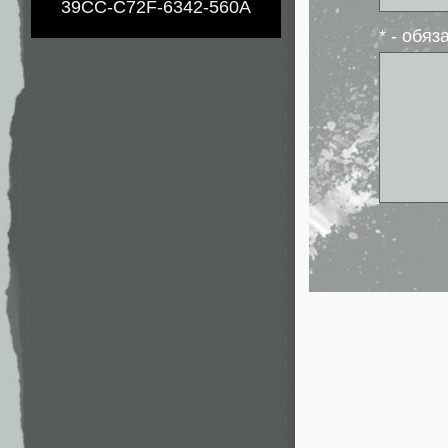
39CC-C72F-6342-560A
* - обя