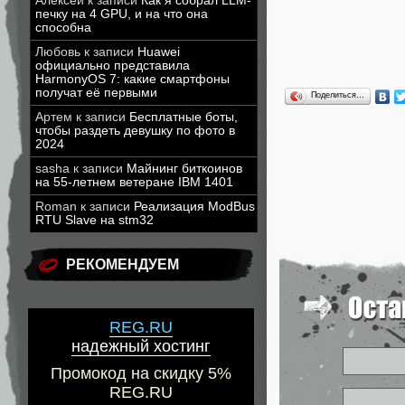
Алексей
к записи
Как я собрал LLM-
печку на 4 GPU, и на что она
способна
Любовь
к записи
Huawei
официально представила
HarmonyOS 7: какие смартфоны
получат её первыми
Поделиться…
Артем
к записи
Бесплатные боты,
чтобы раздеть девушку по фото в
2024
sasha
к записи
Майнинг биткоинов
на 55-летнем ветеране IBM 1401
Roman
к записи
Реализация ModBus
RTU Slave на stm32
РЕКОМЕНДУЕМ
REG.RU
надежный хостинг
Промокод на скидку 5%
REG.RU