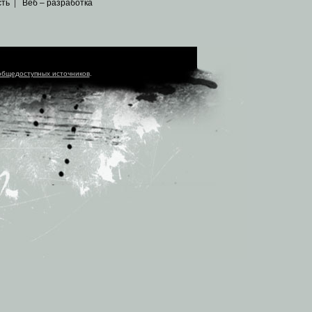
сть
|
Веб – разработка
общедоступных источников
.