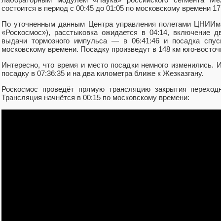
состоится в период с 00:45 до 01:05 по московскому времени 1
По уточненным данным Центра управления полетами ЦНИИма
«Роскосмос»), расстыковка ожидается в 04:14, включение д
выдачи тормозного импульса — в 06:41:46 и посадка спус
московскому времени. Посадку произведут в 148 км юго-восточ
Интересно, что время и место посадки немного изменились. 
посадку в 07:36:35 и на два километра ближе к Жезказгану.
Роскосмос проведёт прямую трансляцию закрытия перехо
Трансляция начнётся в 00:15 по московскому времени: