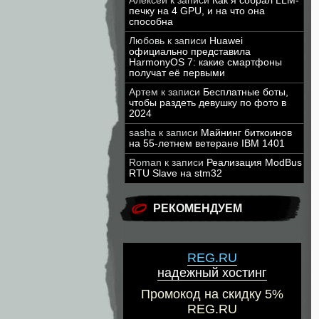
Алексей
к записи
Как я собрал LLM-
печку на 4 GPU, и на что она
способна
Любовь
к записи
Huawei
официально представила
HarmonyOS 7: какие смартфоны
получат её первыми
Артем
к записи
Бесплатные боты,
чтобы раздеть девушку по фото в
2024
sasha
к записи
Майнинг биткоинов
на 55-летнем ветеране IBM 1401
Roman
к записи
Реализация ModBus
RTU Slave на stm32
РЕКОМЕНДУЕМ
REG.RU
надежный хостинг
Промокод на скидку 5%
REG.RU