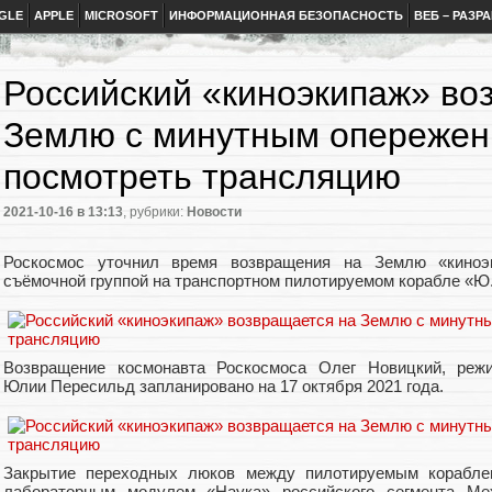
GLE
APPLE
MICROSOFT
ИНФОРМАЦИОННАЯ БЕЗОПАСНОСТЬ
ВЕБ – РАЗР
Российский «киноэкипаж» во
Землю с минутным опережен
посмотреть трансляцию
2021-10-16
в 13:13
, рубрики:
Новости
Роскосмос уточнил время возвращения на Землю «киноэ
съёмочной группой на транспортном пилотируемом корабле «Ю.
Возвращение космонавта Роскосмоса Олег Новицкий, реж
Юлии Пересильд запланировано на 17 октября 2021 года.
Закрытие переходных люков между пилотируемым корабле
лабораторным модулем «Наука» российского сегмента Ме