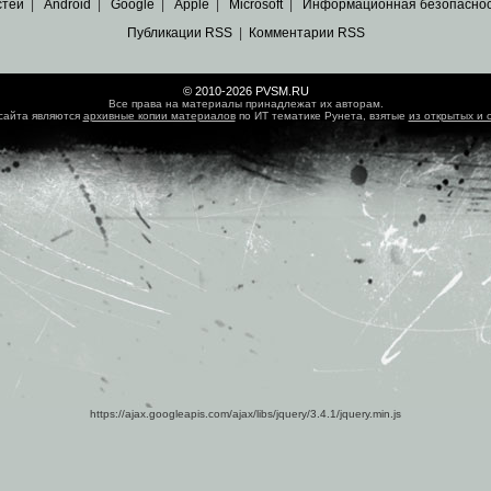
стей
|
Android
|
Google
|
Apple
|
Microsoft
|
Информационная безопасно
Публикации RSS
|
Комментарии RSS
© 2010-2026 PVSM.RU
Все права на материалы принадлежат их авторам.
сайта являются
архивные копии материалов
по ИТ тематике Рунета, взятые
из открытых и 
https://ajax.googleapis.com/ajax/libs/jquery/3.4.1/jquery.min.js