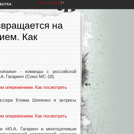
Select Language
▼
АБОТКА
звращается на
ием. Как
кипажа» - команды с российской
А. Гагарин» (Союз МС-18).
иссера Клима Шипенко и актрисы
м «Ю.А. Гагарин» и многоцелевым
ждународной космической станции