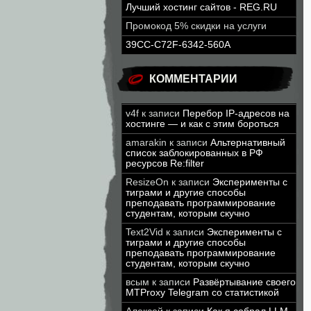
Лучший хостинг сайтов - REG.RU
Промокод 5% скидки на услуги
39CC-C72F-6342-560A
КОММЕНТАРИИ
v4f
к записи
Перебор IP-адресов на
хостинге — и как с этим бороться
amarakin
к записи
Альтернативный
список заблокированных в РФ
ресурсов Re:filter
ResizeOn
к записи
Эксперименты с
тиграми и другие способы
преподавать программирование
студентам, которым скучно
Text2Vid
к записи
Эксперименты с
тиграми и другие способы
преподавать программирование
студентам, которым скучно
всым
к записи
Развёртывание своего
MTProxy Telegram со статистикой