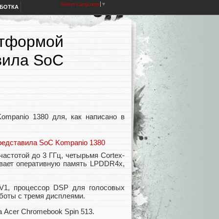
Select Language
▼
АБОТКА
атформой
вила SoC
ompanio 1380 для, как написано в
астотой до 3 ГГц, четырьмя Cortex-
ивает оперативную память LPDDR4x,
AV1, процессор DSP для голосовых
аботы с тремя дисплеями.
а Acer Chromebook Spin 513.