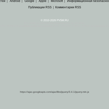
стей
|
Android
|
Google
|
Apple
|
Microsoft
|
Информационная безопасно
Публикации RSS
|
Комментарии RSS
© 2010-2026 PVSM.RU
Все права на материалы принадлежат их авторам.
сайта являются
архивные копии материалов
по ИТ тематике Рунета, взятые
из открытых и 
https://ajax.googleapis.com/ajax/libs/jquery/3.4.1/jquery.min.js