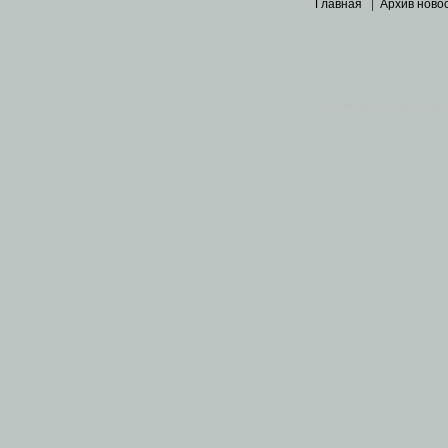
Главная
|
Архив ново
Основными материалами 