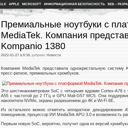
GLE
APPLE
MICROSOFT
ИНФОРМАЦИОННАЯ БЕЗОПАСНОСТЬ
ВЕБ – РАЗР
Премиальные ноутбуки с пл
MediaTek. Компания предста
Kompanio 1380
2022-01-27
в 9:36
, рубрики:
Новости
Компания MediaTek представила однокристальную систему K
пресс-релизе, премиальных хромбуков.
Это шестинанометровая SoC с четырьмя ядрами Cortex-A78 с ч
A55 с частотой до 2 ГГц и GPU Mali-G57 MC5. Она поддерж
накопители NVMe, экраны разрешением до 4K и Wi-Fi 6E.
Из остального можно отметить аппаратное декодирование 
помощников, процессор ИИ MediaTek APU 3.0 и возможность р
Первым новую SoC, вероятно, получит одна из версий хромбук