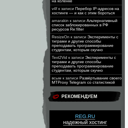
на коленке
v4f
к записи
Перебор IP-адресов на
хостинге — и как с этим бороться
amarakin
к записи
Альтернативный
список заблокированных в РФ
ресурсов Re:filter
ResizeOn
к записи
Эксперименты с
тиграми и другие способы
преподавать программирование
студентам, которым скучно
Text2Vid
к записи
Эксперименты с
тиграми и другие способы
преподавать программирование
студентам, которым скучно
всым
к записи
Развёртывание своего
MTProxy Telegram со статистикой
РЕКОМЕНДУЕМ
REG.RU
надежный хостинг