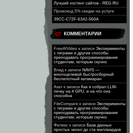
Лучший хостинг сайтов - REG.RU
Промокод 5% скидки на услуги
39CC-C72F-6342-560A
КОММЕНТАРИИ
FreeAIVideo
к записи
Эксперименты
с тиграми и другие способы
преподавать программирование
студентам, которым скучно
Влад
к записи
NAVIS —
многоцелевой быстросборный
беспилотный катамаран
Азат
к записи
Как я собрал LLM-
печку на 4 GPU, и на что она
способна
FileCompare
к записи
Эксперименты
с тиграми и другие способы
преподавать программирование
студентам, которым скучно
Феликс
к записи
База данных
простых чисел до ста миллиардов