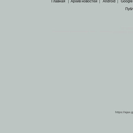
Главная
|
Архив новостей
|
Android
|
Google
Пуб
Все пра
Основными материалами сайта являются
архивные ко
https://ajax.