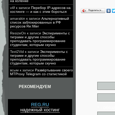
на коленке
v4f
к записи
Перебор IP-адресов на
Поделиться…
хостинге — и как с этим бороться
amarakin
к записи
Альтернативный
список заблокированных в РФ
ресурсов Re:filter
ResizeOn
к записи
Эксперименты с
тиграми и другие способы
преподавать программирование
студентам, которым скучно
Text2Vid
к записи
Эксперименты с
тиграми и другие способы
преподавать программирование
студентам, которым скучно
всым
к записи
Развёртывание своего
MTProxy Telegram со статистикой
РЕКОМЕНДУЕМ
REG.RU
* - обя
надежный хостинг