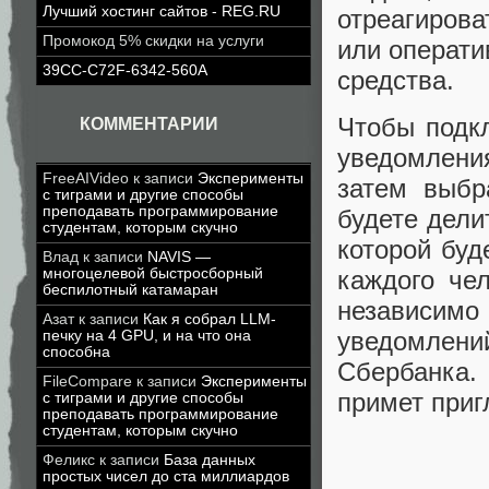
Лучший хостинг сайтов - REG.RU
отреагирова
Промокод 5% скидки на услуги
или операти
39CC-C72F-6342-560A
средства.
Чтобы подк
КОММЕНТАРИИ
уведомлени
FreeAIVideo
к записи
Эксперименты
затем выбр
с тиграми и другие способы
преподавать программирование
будете дели
студентам, которым скучно
которой буд
Влад
к записи
NAVIS —
многоцелевой быстросборный
каждого че
беспилотный катамаран
независимо
Азат
к записи
Как я собрал LLM-
уведомлен
печку на 4 GPU, и на что она
способна
Сбербанка.
FileCompare
к записи
Эксперименты
примет приг
с тиграми и другие способы
преподавать программирование
студентам, которым скучно
Феликс
к записи
База данных
простых чисел до ста миллиардов