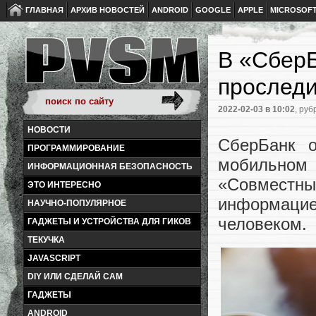
ГЛАВНАЯ
АРХИВ НОВОСТЕЙ
ANDROID
GOOGLE
APPLE
MICROSOF
В «Сбер
проследи
2022-02-03
в 10:02
, руб
НОВОСТИ
СберБанк о
ПРОГРАММИРОВАНИЕ
мобильном
ИНФОРМАЦИОННАЯ БЕЗОПАСНОСТЬ
«Совмест
ЭТО ИНТЕРЕСНО
информацие
НАУЧНО-ПОПУЛЯРНОЕ
человеком.
ГАДЖЕТЫ И УСТРОЙСТВА ДЛЯ ГИКОВ
ТЕКУЧКА
JAVASCRIPT
DIY ИЛИ СДЕЛАЙ САМ
ГАДЖЕТЫ
ANDROID