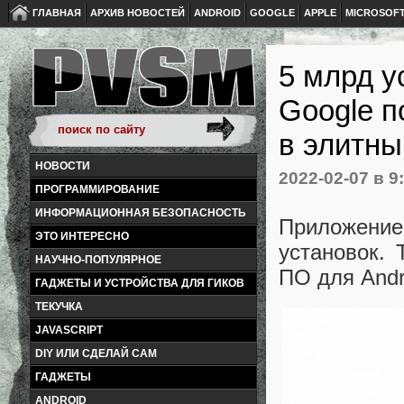
ГЛАВНАЯ
АРХИВ НОВОСТЕЙ
ANDROID
GOOGLE
APPLE
MICROSOF
5 млрд у
Google п
в элитны
НОВОСТИ
2022-02-07
в 9
ПРОГРАММИРОВАНИЕ
ИНФОРМАЦИОННАЯ БЕЗОПАСНОСТЬ
Приложени
ЭТО ИНТЕРЕСНО
установок.
НАУЧНО-ПОПУЛЯРНОЕ
ПО для Andr
ГАДЖЕТЫ И УСТРОЙСТВА ДЛЯ ГИКОВ
ТЕКУЧКА
JAVASCRIPT
DIY ИЛИ СДЕЛАЙ САМ
ГАДЖЕТЫ
ANDROID