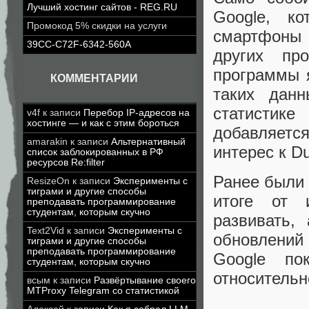
Лучший хостинг сайтов - REG.RU
Google, к
Промокод 5% скидки на услуги
смартфоны 
39CC-C72F-6342-560A
других пр
программы 
КОММЕНТАРИИ
таких дан
статистик
v4f
к записи
Перебор IP-адресов на
хостинге — и как с этим бороться
добавляется
amarakin
к записи
Альтернативный
интерес к D
список заблокированных в РФ
ресурсов Re:filter
Ранее были 
ResizeOn
к записи
Эксперименты с
тиграми и другие способы
итоге от 
преподавать программирование
студентам, которым скучно
развивать,
Text2Vid
к записи
Эксперименты с
обновлений
тиграми и другие способы
преподавать программирование
Google по
студентам, которым скучно
относитель
всым
к записи
Развёртывание своего
MTProxy Telegram со статистикой