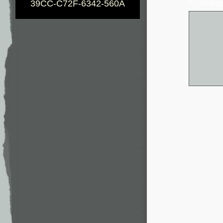
* - обя
39CC-C72F-6342-560A