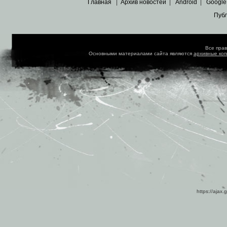
Главная
|
Архив новостей
|
Android
|
Google
Пуб
Все пра
Основными материалами сайта являются
архивные ко
https://ajax.