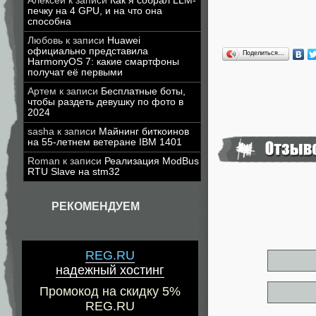
Алексей
к записи
Как я собрал LLM-
печку на 4 GPU, и на что она
способна
Любовь
к записи
Huawei
официально представила
Поделиться…
HarmonyOS 7: какие смартфоны
получат её первыми
Артем
к записи
Бесплатные боты,
чтобы раздеть девушку по фото в
2024
sasha
к записи
Майнинг биткоинов
на 55-летнем ветеране IBM 1401
Roman
к записи
Реализация ModBus
RTU Slave на stm32
РЕКОМЕНДУЕМ
REG.RU
надежный хостинг
Промокод на скидку 5%
REG.RU