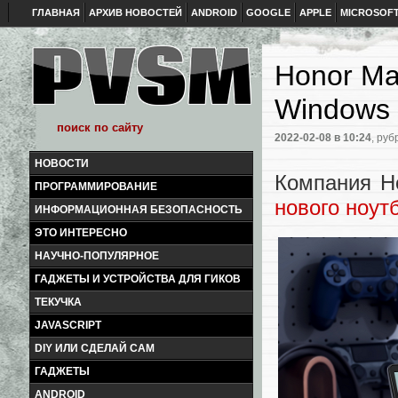
ГЛАВНАЯ
АРХИВ НОВОСТЕЙ
ANDROID
GOOGLE
APPLE
MICROSOF
Honor Ma
Windows 
2022-02-08
в 10:24
, руб
НОВОСТИ
Компания H
ПРОГРАММИРОВАНИЕ
нового ноут
ИНФОРМАЦИОННАЯ БЕЗОПАСНОСТЬ
ЭТО ИНТЕРЕСНО
НАУЧНО-ПОПУЛЯРНОЕ
ГАДЖЕТЫ И УСТРОЙСТВА ДЛЯ ГИКОВ
ТЕКУЧКА
JAVASCRIPT
DIY ИЛИ СДЕЛАЙ САМ
ГАДЖЕТЫ
ANDROID