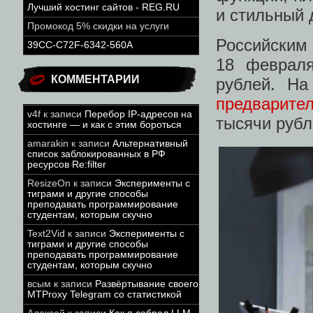
Лучший хостинг сайтов - REG.RU
и стильный 
Промокод 5% скидки на услуги
Российским
39CC-C72F-6342-560A
18 февраля
КОММЕНТАРИИ
рублей. Н
предварите
v4f
к записи
Перебор IP-адресов на
тысячи рубл
хостинге — и как с этим бороться
amarakin
к записи
Альтернативный
список заблокированных в РФ
ресурсов Re:filter
ResizeOn
к записи
Эксперименты с
тиграми и другие способы
преподавать программирование
студентам, которым скучно
Text2Vid
к записи
Эксперименты с
тиграми и другие способы
преподавать программирование
студентам, которым скучно
всым
к записи
Развёртывание своего
MTProxy Telegram со статистикой