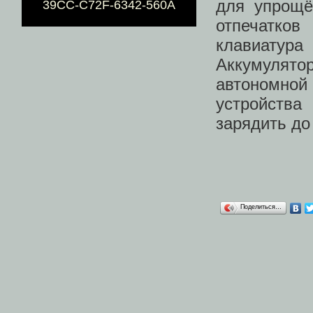
для упрощё
39CC-C72F-6342-560A
отпечатков
клавиатур
Аккумулято
автономно
устройства
зарядить до
Поделиться…