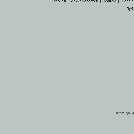
Главная
|
Архив новостей
|
Android
|
Google
Пуб
Все пра
Основными материалами сайта являются
архивные ко
https://ajax.