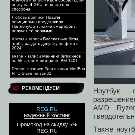
Алексей
к записи
Как я собрал LLM-
печку на 4 GPU, и на что она
способна
Любовь
к записи
Huawei
официально представила
HarmonyOS 7: какие смартфоны
получат её первыми
Артем
к записи
Бесплатные боты,
чтобы раздеть девушку по фото в
2024
sasha
к записи
Майнинг биткоинов
на 55-летнем ветеране IBM 1401
Roman
к записи
Реализация ModBus
RTU Slave на stm32
РЕКОМЕНДУЕМ
Ноутбук 
разрешение
AMD Ryze
REG.RU
твердотельн
надежный хостинг
Промокод на скидку 5%
Также ноутб
REG.RU