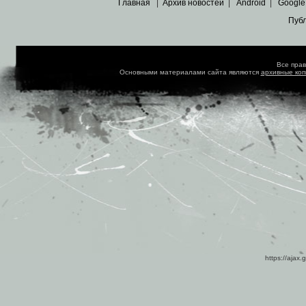
Главная
|
Архив новостей
|
Android
|
Google
Пуб
Все пра
Основными материалами сайта являются
архивные ко
https://ajax.