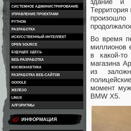
здание и 
СИСТЕМНОЕ АДМИНИСТРИРОВАНИЕ
Территория 
УПРАВЛЕНИЕ ПРОЕКТАМИ
произошло
PYTHON
продолжалос
РАЗРАБОТКА
ИСКУССТВЕННЫЙ ИНТЕЛЛЕКТ
Во время п
OPEN SOURCE
миллионов 
БУДУЩЕЕ ЗДЕСЬ
в какой-т
ВЕБ-РАЗРАБОТКА
магазина Ap
КОСМОНАВТИКА
из заложн
РАЗРАБОТКА ВЕБ-САЙТОВ
полицейски
GOOGLE
момент муж
ЖЕЛЕЗО
BMW X5.
LINUX
АЛГОРИТМЫ
ИНФОРМАЦИЯ