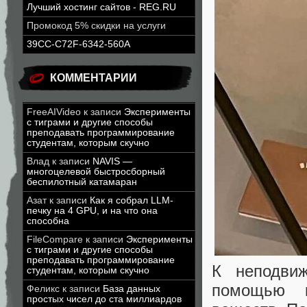
Лучший хостинг сайтов - REG.RU
Промокод 5% скидки на услуги
39CC-C72F-6342-560A
КОММЕНТАРИИ
FreeAIVideo
к записи
Эксперименты
с тиграми и другие способы
преподавать программирование
студентам, которым скучно
Влад
к записи
NAVIS —
многоцелевой быстросборный
беспилотный катамаран
Азат
к записи
Как я собрал LLM-
печку на 4 GPU, и на что она
способна
FileCompare
к записи
Эксперименты
с тиграми и другие способы
преподавать программирование
К неподви
студентам, которым скучно
помощью к
Феликс
к записи
База данных
простых чисел до ста миллиардов