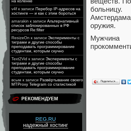
веществ. По
на коленке
больницу.
v4f
к записи
Перебор IP-адресов на
хостинге — и как с этим бороться
Амстердама
amarakin
к записи
Альтернативный
оружия.
список заблокированных в РФ
ресурсов Re:filter
Мужчина
ResizeOn
к записи
Эксперименты с
тиграми и другие способы
прокомменти
преподавать программирование
студентам, которым скучно
Text2Vid
к записи
Эксперименты с
тиграми и другие способы
преподавать программирование
студентам, которым скучно
всым
к записи
Развёртывание своего
Поделиться…
MTProxy Telegram со статистикой
РЕКОМЕНДУЕМ
REG.RU
надежный хостинг