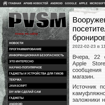
ГЛАВНАЯ
АРХИВ НОВОСТЕЙ
ANDROID
GOOGLE
APPLE
MICROSOF
Вооруже
посетите
брониро
НОВОСТИ
2022-02-23
в 1
ПРОГРАММИРОВАНИЕ
Вчера, 22 
ИНФОРМАЦИОННАЯ БЕЗОПАСНОСТЬ
ЭТО ИНТЕРЕСНО
Apple Sto
НАУЧНО-ПОПУЛЯРНОЕ
сообщения
ГАДЖЕТЫ И УСТРОЙСТВА ДЛЯ ГИКОВ
магазин.
ТЕКУЧКА
Источник п
JAVASCRIPT
камуфляжно
DIY ИЛИ СДЕЛАЙ САМ
ГАДЖЕТЫ
заложники н
ANDROID