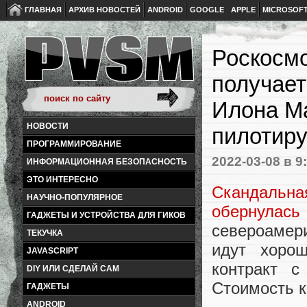
ГЛАВНАЯ
АРХИВ НОВОСТЕЙ
ANDROID
GOOGLE
APPLE
MICROSOF
Роскосмо
получае
Илона Ма
НОВОСТИ
пилотиру
ПРОГРАММИРОВАНИЕ
2022-03-08
в 9
ИНФОРМАЦИОННАЯ БЕЗОПАСНОСТЬ
ЭТО ИНТЕРЕСНО
Скандальн
НАУЧНО-ПОПУЛЯРНОЕ
обернулась
ГАДЖЕТЫ И УСТРОЙСТВА ДЛЯ ГИКОВ
североамер
ТЕКУЧКА
идут хоро
JAVASCRIPT
контракт 
DIY ИЛИ СДЕЛАЙ САМ
Стоимость к
ГАДЖЕТЫ
ANDROID