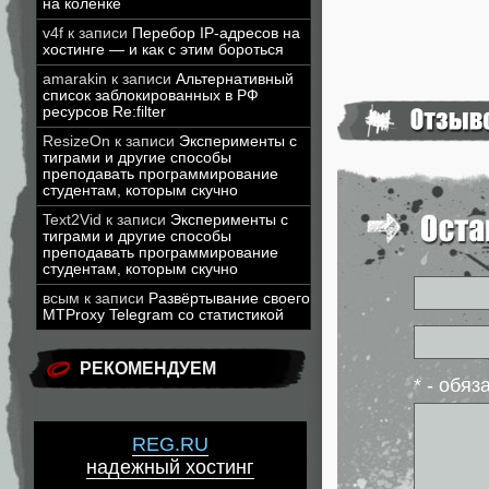
на коленке
v4f
к записи
Перебор IP-адресов на
хостинге — и как с этим бороться
amarakin
к записи
Альтернативный
список заблокированных в РФ
ресурсов Re:filter
ResizeOn
к записи
Эксперименты с
тиграми и другие способы
преподавать программирование
студентам, которым скучно
Text2Vid
к записи
Эксперименты с
тиграми и другие способы
преподавать программирование
студентам, которым скучно
всым
к записи
Развёртывание своего
MTProxy Telegram со статистикой
РЕКОМЕНДУЕМ
* - обя
REG.RU
надежный хостинг