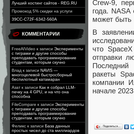
Crew-9, пе
Лучший хостинг сайтов - REG.RU
года. NASA 
Промокод 5% скидки на услуги
может быть 
39CC-C72F-6342-560A
В заявлени
КОММЕНТАРИИ
исследован
что SpaceX
FreeAIVideo
к записи
Эксперименты
с тиграми и другие способы
отправки л
преподавать программирование
студентам, которым скучно
Последний 
Влад
к записи
NAVIS —
ракеты Spa
многоцелевой быстросборный
беспилотный катамаран
компании И
Азат
к записи
Как я собрал LLM-
начале 2023
печку на 4 GPU, и на что она
способна
FileCompare
к записи
Эксперименты
с тиграми и другие способы
преподавать программирование
студентам, которым скучно
Феликс
к записи
База данных
Поделиться…
простых чисел до ста миллиардов