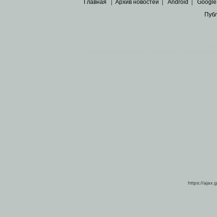
Главная
|
Архив новостей
|
Android
|
Google
Пуб
Все пра
Основными материалами сайта являются
архивные ко
https://ajax.