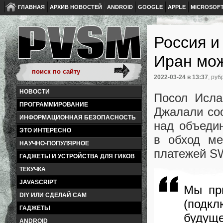
ГЛАВНАЯ
АРХИВ НОВОСТЕЙ
ANDROID
GOOGLE
APPLE
MICROSOF
Россия и
Иран мож
2022-03-24
в 13:37
, руб
НОВОСТИ
Посол Исла
ПРОГРАММИРОВАНИЕ
Джалали со
ИНФОРМАЦИОННАЯ БЕЗОПАСНОСТЬ
над объеди
ЭТО ИНТЕРЕСНО
в обход ме
НАУЧНО-ПОПУЛЯРНОЕ
платежей S
ГАДЖЕТЫ И УСТРОЙСТВА ДЛЯ ГИКОВ
ТЕКУЧКА
JAVASCRIPT
Мы пр
DIY ИЛИ СДЕЛАЙ САМ
(подкл
ГАДЖЕТЫ
будуще
ANDROID