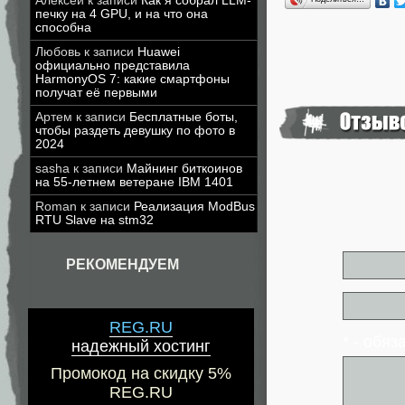
Алексей
к записи
Как я собрал LLM-
печку на 4 GPU, и на что она
способна
Любовь
к записи
Huawei
официально представила
HarmonyOS 7: какие смартфоны
получат её первыми
Артем
к записи
Бесплатные боты,
чтобы раздеть девушку по фото в
2024
sasha
к записи
Майнинг биткоинов
на 55-летнем ветеране IBM 1401
Roman
к записи
Реализация ModBus
RTU Slave на stm32
РЕКОМЕНДУЕМ
REG.RU
* - обя
надежный хостинг
Промокод на скидку 5%
REG.RU