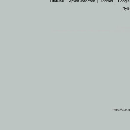
Главная
|
Архив новостей
|
Android
|
Google
Пуб
Все пра
Основными материалами сайта являются
архивные ко
https://ajax.