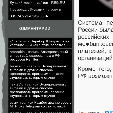
Лучший хостинг сайтов - REG.RU
Промокод 5% скидки на услуги
39CC-C72F-6342-560A
Система п
России была
КОММЕНТАРИИ
российск
v4f
к записи
Перебор IP-адресов на
межбанковс
хостинге — и как с этим бороться
платежей, к
amarakin
к записи
Альтернативный
список заблокированных в РФ
организаций
ресурсов Re:filter
ResizeOn
к записи
Эксперименты с
Кроме того
тиграми и другие способы
преподавать программирование
РФ возможно
студентам, которым скучно
Text2Vid
к записи
Эксперименты с
тиграми и другие способы
преподавать программирование
студентам, которым скучно
всым
к записи
Развёртывание своего
MTProxy Telegram со статистикой
Поделиться…