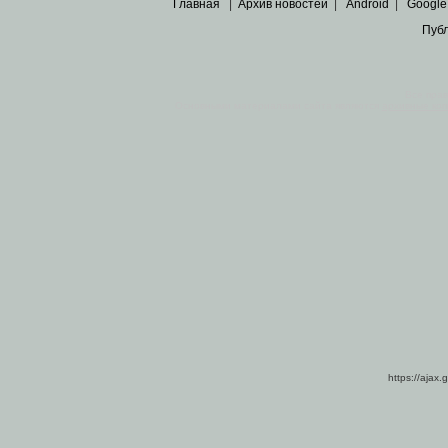
Главная
|
Архив новостей
|
Android
|
Google
Пуб
Все пра
Основными материалами сайта являются
архивные ко
https://ajax.