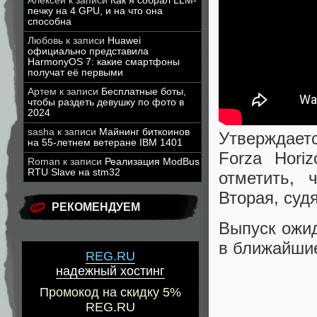
Алексей
к записи
Как я собрал LLM-
печку на 4 GPU, и на что она
способна
Любовь
к записи
Huawei
официально представила
HarmonyOS 7: какие смартфоны
получат её первыми
Артем
к записи
Бесплатные боты,
чтобы раздеть девушку по фото в
2024
sasha
к записи
Майнинг биткоинов
Утверждаетс
на 55-летнем ветеране IBM 1401
Forza Hori
Roman
к записи
Реализация ModBus
RTU Slave на stm32
отметить, 
Вторая, судя
РЕКОМЕНДУЕМ
Выпуск ожид
в ближайшие
REG.RU
надежный хостинг
Промокод на скидку 5%
REG.RU