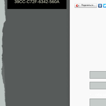
39CC-C72F-6342-560A
Поделиться…
* - обя