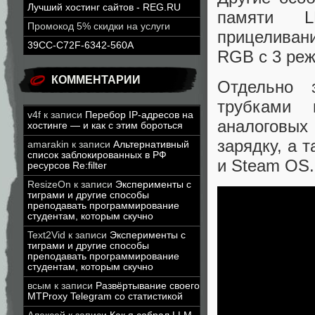
Лучший хостинг сайтов - REG.RU
памяти L
Промокод 5% скидки на услуги
прицеливан
39CC-C72F-6342-560A
RGB с 3 ре
КОММЕНТАРИИ
Отдельно 
трубками 
v4f
к записи
Перебор IP-адресов на
аналоговых 
хостинге — и как с этим бороться
зарядку, а 
amarakin
к записи
Альтернативный
список заблокированных в РФ
и Steam OS.
ресурсов Re:filter
ResizeOn
к записи
Эксперименты с
тиграми и другие способы
преподавать программирование
студентам, которым скучно
Text2Vid
к записи
Эксперименты с
тиграми и другие способы
преподавать программирование
студентам, которым скучно
всым
к записи
Развёртывание своего
MTProxy Telegram со статистикой