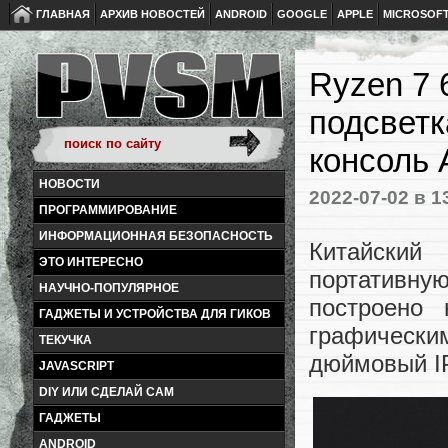
ГЛАВНАЯ
АРХИВ НОВОСТЕЙ
ANDROID
GOOGLE
APPLE
MICROSOF
Ryzen 7 
подсветк
консоль 
НОВОСТИ
2022-07-02
в 1
ПРОГРАММИРОВАНИЕ
ИНФОРМАЦИОННАЯ БЕЗОПАСНОСТЬ
Китайски
ЭТО ИНТЕРЕСНО
портативн
НАУЧНО-ПОПУЛЯРНОЕ
построено
ГАДЖЕТЫ И УСТРОЙСТВА ДЛЯ ГИКОВ
графическ
ТЕКУЧКА
дюймовый IP
JAVASCRIPT
DIY ИЛИ СДЕЛАЙ САМ
ГАДЖЕТЫ
ANDROID