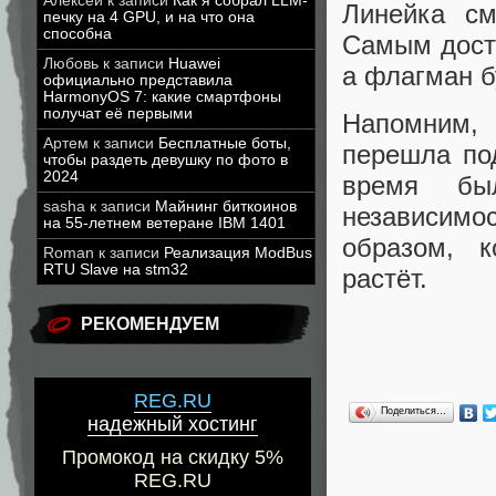
Алексей
к записи
Как я собрал LLM-
Линейка см
печку на 4 GPU, и на что она
способна
Самым досту
Любовь
к записи
Huawei
а флагман б
официально представила
HarmonyOS 7: какие смартфоны
получат её первыми
Напомним,
Артем
к записи
Бесплатные боты,
перешла по
чтобы раздеть девушку по фото в
2024
время бы
sasha
к записи
Майнинг биткоинов
независимос
на 55-летнем ветеране IBM 1401
образом, 
Roman
к записи
Реализация ModBus
RTU Slave на stm32
растёт.
РЕКОМЕНДУЕМ
REG.RU
Поделиться…
надежный хостинг
Промокод на скидку 5%
REG.RU