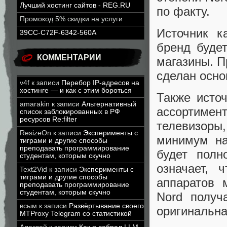
Лучший хостинг сайтов - REG.RU
по факту.
Промокод 5% скидки на услуги
Источник к
39CC-C72F-6342-560A
бренд буде
КОММЕНТАРИИ
магазины. П
сделан осно
v4f
к записи
Перебор IP-адресов на
хостинге — и как с этим бороться
Также исто
amarakin
к записи
Альтернативный
ассортимен
список заблокированных в РФ
ресурсов Re:filter
телевизоры,
ResizeOn
к записи
Эксперименты с
минимум на
тиграми и другие способы
преподавать программирование
будет полн
студентам, которым скучно
означает, 
Text2Vid
к записи
Эксперименты с
тиграми и другие способы
аппаратов 
преподавать программирование
студентам, которым скучно
Nord получ
всым
к записи
Развёртывание своего
оригинальн
MTProxy Telegram со статистикой