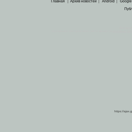
Главная
|
Архив новостей
|
Android
|
Google
Пуб
Все пра
Основными материалами сайта являются
архивные ко
https://ajax.