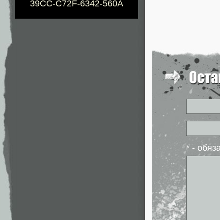
39CC-C72F-6342-560A
* - обя