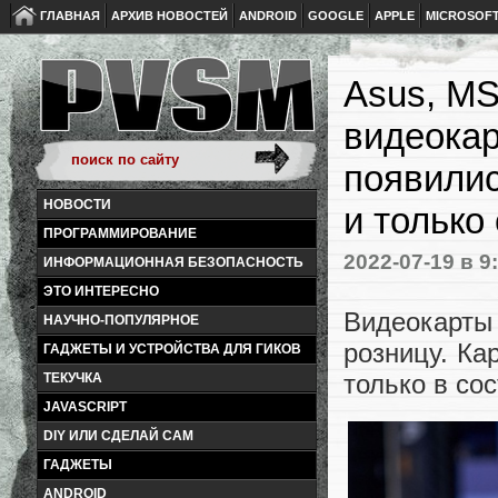
ГЛАВНАЯ
АРХИВ НОВОСТЕЙ
ANDROID
GOOGLE
APPLE
MICROSOF
Asus, MS
видеокар
появилис
НОВОСТИ
и только
ПРОГРАММИРОВАНИЕ
2022-07-19
в 9
ИНФОРМАЦИОННАЯ БЕЗОПАСНОСТЬ
ЭТО ИНТЕРЕСНО
Видеокарты 
НАУЧНО-ПОПУЛЯРНОЕ
розницу. Ка
ГАДЖЕТЫ И УСТРОЙСТВА ДЛЯ ГИКОВ
только в со
ТЕКУЧКА
JAVASCRIPT
DIY ИЛИ СДЕЛАЙ САМ
ГАДЖЕТЫ
ANDROID