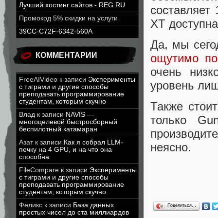
Лучший хостинг сайтов - REG.RU
составляет 
Промокод 5% скидки на услуги
XT доступна
39CC-C72F-6342-560A
Да, мы сего
КОММЕНТАРИИ
ощутимо по
очень низк
FreeAIVideo
к записи
Эксперименты
уровень ли
с тиграми и другие способы
преподавать программирование
студентам, которым скучно
Также стоит
Влад
к записи
NAVIS —
только Gu
многоцелевой быстросборный
беспилотный катамаран
производите
Азат
к записи
Как я собрал LLM-
неясно.
печку на 4 GPU, и на что она
способна
FileCompare
к записи
Эксперименты
с тиграми и другие способы
преподавать программирование
студентам, которым скучно
Феликс
к записи
База данных
Поделиться…
простых чисел до ста миллиардов