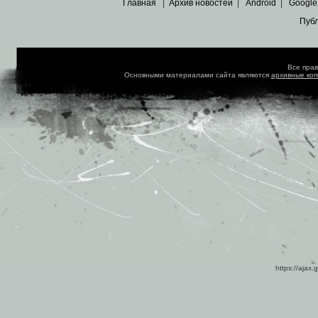
Главная
|
Архив новостей
|
Android
|
Google
Пуб
Все пра
Основными материалами сайта являются
архивные ко
https://ajax.