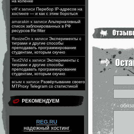
на коленке
v4f
к записи
Перебор IP-адресов на
хостинге — и как с этим бороться
amarakin
к записи
Альтернативный
список заблокированных в РФ
ресурсов Re:filter
ResizeOn
к записи
Эксперименты с
тиграми и другие способы
преподавать программирование
студентам, которым скучно
Text2Vid
к записи
Эксперименты с
тиграми и другие способы
преподавать программирование
студентам, которым скучно
всым
к записи
Развёртывание своего
MTProxy Telegram со статистикой
РЕКОМЕНДУЕМ
* - обя
REG.RU
надежный хостинг