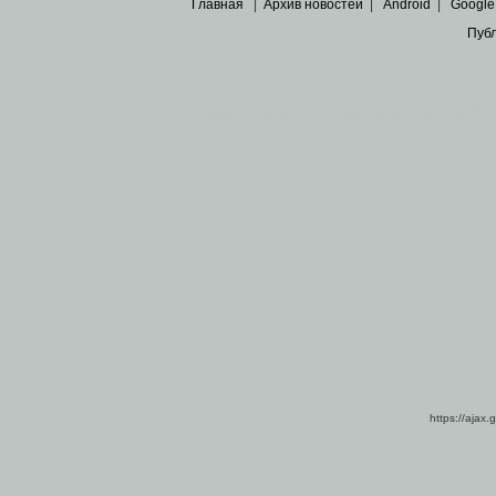
Главная
|
Архив новостей
|
Android
|
Google
Пуб
Все пра
Основными материалами сайта являются
архивные ко
https://ajax.