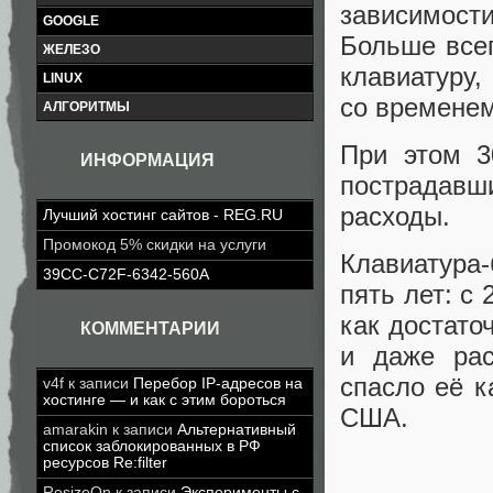
зависимост
GOOGLE
Больше все
ЖЕЛЕЗО
клавиатуру,
LINUX
со времене
АЛГОРИТМЫ
При этом 3
ИНФОРМАЦИЯ
пострадавши
расходы.
Лучший хостинг сайтов - REG.RU
Промокод 5% скидки на услуги
Клавиатура
39CC-C72F-6342-560A
пять лет: с 
как достато
КОММЕНТАРИИ
и даже рас
спасло её к
v4f
к записи
Перебор IP-адресов на
хостинге — и как с этим бороться
США.
amarakin
к записи
Альтернативный
список заблокированных в РФ
ресурсов Re:filter
ResizeOn
к записи
Эксперименты с