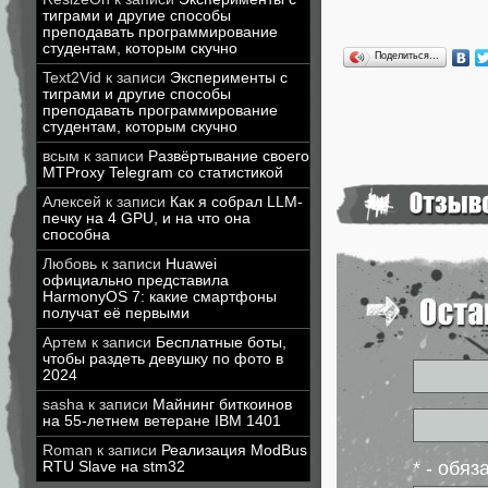
тиграми и другие способы
преподавать программирование
студентам, которым скучно
Поделиться…
Text2Vid
к записи
Эксперименты с
тиграми и другие способы
преподавать программирование
студентам, которым скучно
всым
к записи
Развёртывание своего
MTProxy Telegram со статистикой
Алексей
к записи
Как я собрал LLM-
печку на 4 GPU, и на что она
способна
Любовь
к записи
Huawei
официально представила
HarmonyOS 7: какие смартфоны
получат её первыми
Артем
к записи
Бесплатные боты,
чтобы раздеть девушку по фото в
2024
sasha
к записи
Майнинг биткоинов
на 55-летнем ветеране IBM 1401
Roman
к записи
Реализация ModBus
* - обя
RTU Slave на stm32