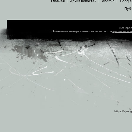
Главная
|
Архив новостей
|
Android
|
Google
Пуб
Все пра
Основными материалами сайта являются
архивные ко
https://ajax.