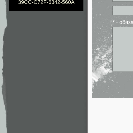
39CC-C72F-6342-560A
* - обя