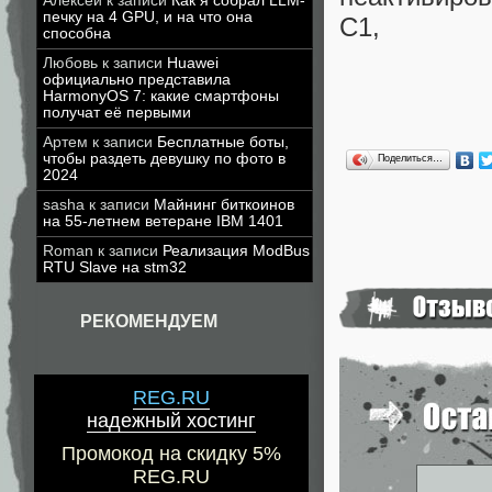
Алексей
к записи
Как я собрал LLM-
печку на 4 GPU, и на что она
C1,
способна
Любовь
к записи
Huawei
официально представила
HarmonyOS 7: какие смартфоны
получат её первыми
Артем
к записи
Бесплатные боты,
чтобы раздеть девушку по фото в
Поделиться…
2024
sasha
к записи
Майнинг биткоинов
на 55-летнем ветеране IBM 1401
Roman
к записи
Реализация ModBus
RTU Slave на stm32
РЕКОМЕНДУЕМ
REG.RU
надежный хостинг
Промокод на скидку 5%
REG.RU