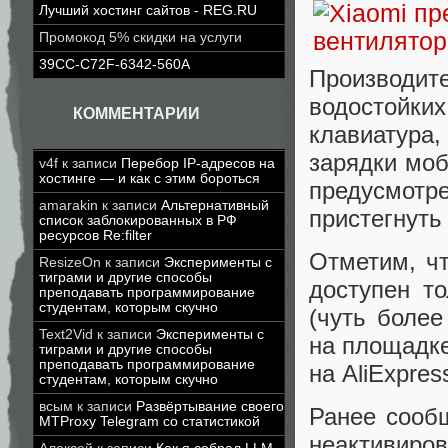
Лучший хостинг сайтов - REG.RU
Промокод 5% скидки на услуги
39CC-C72F-6342-560A
Производи
водостойки
КОММЕНТАРИИ
клавиатура,
зарядки моб
v4f
к записи
Перебор IP-адресов на
хостинге — и как с этим бороться
предусмотр
amarakin
к записи
Альтернативный
пристегнуть
список заблокированных в РФ
ресурсов Re:filter
Отметим, чт
ResizeOn
к записи
Эксперименты с
тиграми и другие способы
доступен т
преподавать программирование
студентам, которым скучно
(чуть более
Text2Vid
к записи
Эксперименты с
на площадке
тиграми и другие способы
преподавать программирование
на AliExpres
студентам, которым скучно
всым
к записи
Развёртывание своего
Ранее сообщ
MTProxy Telegram со статистикой
неактивиров