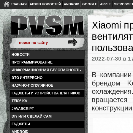
ГЛАВНАЯ
АРХИВ НОВОСТЕЙ
ANDROID
GOOGLE
APPLE
MICROSOF
Xiaomi п
вентилят
пользова
НОВОСТИ
2022-07-30
в 1
ПРОГРАММИРОВАНИЕ
ИНФОРМАЦИОННАЯ БЕЗОПАСНОСТЬ
В компании
ЭТО ИНТЕРЕСНО
брендом K
НАУЧНО-ПОПУЛЯРНОЕ
охлаждени
ГАДЖЕТЫ И УСТРОЙСТВА ДЛЯ ГИКОВ
вращается
ТЕКУЧКА
конструкции
JAVASCRIPT
DIY ИЛИ СДЕЛАЙ САМ
ГАДЖЕТЫ
ANDROID