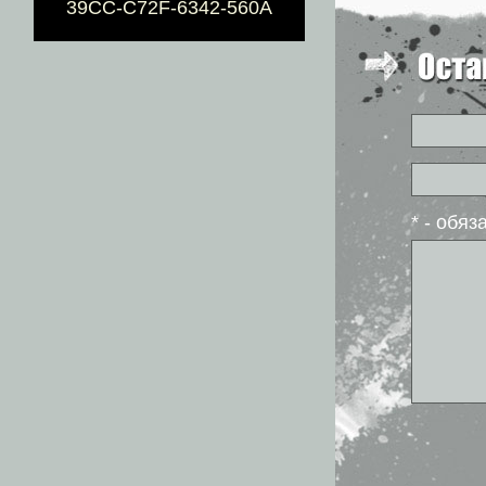
39CC-C72F-6342-560A
* - обя