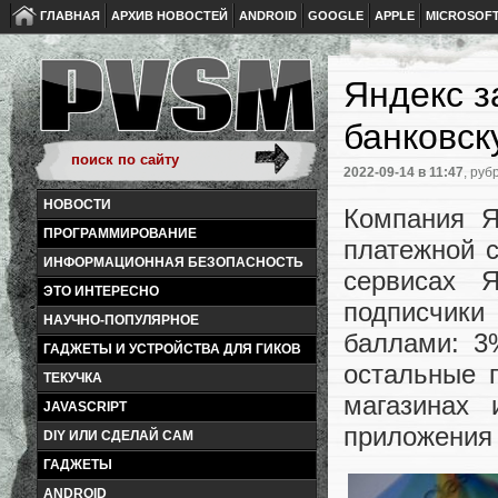
ГЛАВНАЯ
АРХИВ НОВОСТЕЙ
ANDROID
GOOGLE
APPLE
MICROSOF
Яндекс з
банковск
2022-09-14
в 11:47
, руб
НОВОСТИ
Компания Я
ПРОГРАММИРОВАНИЕ
платежной 
ИНФОРМАЦИОННАЯ БЕЗОПАСНОСТЬ
сервисах 
ЭТО ИНТЕРЕСНО
подписчики
НАУЧНО-ПОПУЛЯРНОЕ
баллами: 3
ГАДЖЕТЫ И УСТРОЙСТВА ДЛЯ ГИКОВ
остальные п
ТЕКУЧКА
магазинах
JAVASCRIPT
приложения 
DIY ИЛИ СДЕЛАЙ САМ
ГАДЖЕТЫ
ANDROID