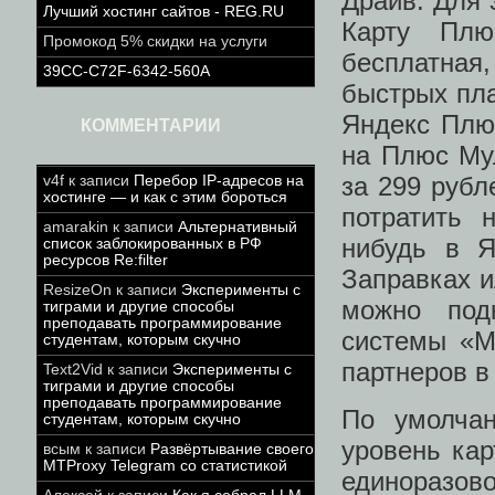
Драйв. Для 
Лучший хостинг сайтов - REG.RU
Карту Плю
Промокод 5% скидки на услуги
бесплатная,
39CC-C72F-6342-560A
быстрых пла
Яндекс Плюс
КОММЕНТАРИИ
на Плюс Му
за 299 руб
v4f
к записи
Перебор IP-адресов на
хостинге — и как с этим бороться
потратить 
amarakin
к записи
Альтернативный
нибудь в Я
список заблокированных в РФ
ресурсов Re:filter
Заправках и
ResizeOn
к записи
Эксперименты с
можно под
тиграми и другие способы
преподавать программирование
системы «М
студентам, которым скучно
партнеров в
Text2Vid
к записи
Эксперименты с
тиграми и другие способы
преподавать программирование
По умолчан
студентам, которым скучно
уровень кар
всым
к записи
Развёртывание своего
MTProxy Telegram со статистикой
единоразово