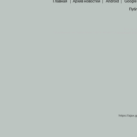
Главная
|
Архив новостей
|
Android
|
Google
Пуб
Все пра
Основными материалами сайта являются
архивные ко
https://ajax.