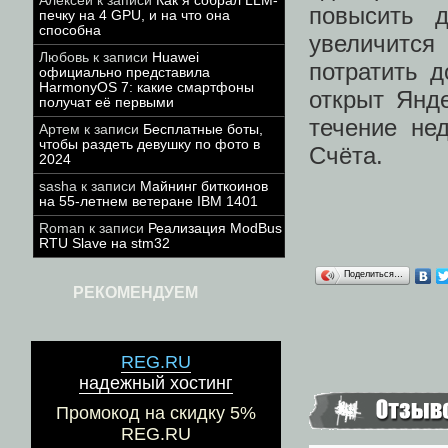
Алексей
к записи
Как я собрал LLM-
повысить д
печку на 4 GPU, и на что она
способна
увеличитс
Любовь
к записи
Huawei
потратить д
официально представила
HarmonyOS 7: какие смартфоны
открыт Янд
получат её первыми
течение не
Артем
к записи
Бесплатные боты,
чтобы раздеть девушку по фото в
Счёта.
2024
sasha
к записи
Майнинг биткоинов
на 55-летнем ветеране IBM 1401
Roman
к записи
Реализация ModBus
RTU Slave на stm32
Поделиться…
РЕКОМЕНДУЕМ
REG.RU
надежный хостинг
Промокод на скидку 5%
REG.RU