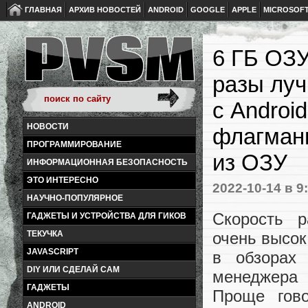
ГЛАВНАЯ
АРХИВ НОВОСТЕЙ
ANDROID
GOOGLE
APPLE
MICROSOF
6 ГБ ОЗУ
разы луч
с Androi
НОВОСТИ
флагман
ПРОГРАММИРОВАНИЕ
из ОЗУ
ИНФОРМАЦИОННАЯ БЕЗОПАСНОСТЬ
ЭТО ИНТЕРЕСНО
2022-10-14
в 9
НАУЧНО-ПОПУЛЯРНОЕ
Скорость 
ГАДЖЕТЫ И УСТРОЙСТВА ДЛЯ ГИКОВ
очень высок
ТЕКУЧКА
JAVASCRIPT
в обзорах 
DIY ИЛИ СДЕЛАЙ САМ
менеджера 
ГАДЖЕТЫ
Проще гово
ANDROID