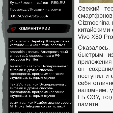
Лучший хостинг сайтов - REG.RU
Свежий те
Промокод 5% скидки на услуги
смартфонов 
39CC-C72F-6342-560A
Gizmochina 
китайскими 
КОММЕНТАРИИ
Vivo X80 Pr
v4f
к записи
Перебор IP-адресов на
хостинге — и как с этим бороться
Оказалось,
amarakin
к записи
Альтернативный
быстрым из
список заблокированных в РФ
ресурсов Re:filter
приложения 
ResizeOn
к записи
Эксперименты с
он сохрани
тиграми и другие способы
преподавать программирование
поступил и 
студентам, которым скучно
себя отличн
Text2Vid
к записи
Эксперименты с
тиграми и другие способы
напомним, у
преподавать программирование
ГБ ОЗУ, тог
студентам, которым скучно
памяти.
всым
к записи
Развёртывание своего
MTProxy Telegram со статистикой