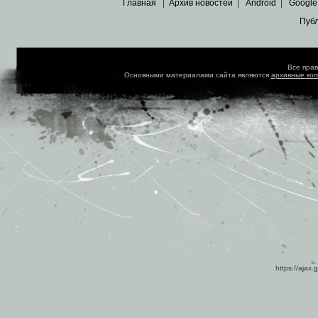
Главная
|
Архив новостей
|
Android
|
Google
Пуб
Все пра
Основными материалами сайта являются
архивные ко
https://ajax.