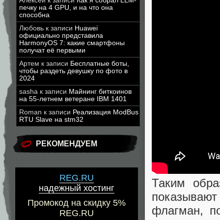
Алексей
к записи
Как я собрал LLM-
печку на 4 GPU, и на что она
способна
Любовь
к записи
Huawei
официально представила
HarmonyOS 7: какие смартфоны
получат её первыми
Артем
к записи
Бесплатные боты,
чтобы раздеть девушку по фото в
2024
sasha
к записи
Майнинг биткоинов
на 55-летнем ветеране IBM 1401
Roman
к записи
Реализация ModBus
RTU Slave на stm32
РЕКОМЕНДУЕМ
REG.RU
Таким обра
надежный хостинг
показывают
Промокод на скидку 5%
флагман, п
REG.RU