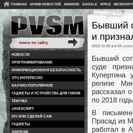
ГЛАВНАЯ
АРХИВ НОВОСТЕЙ
ANDROID
GOOGLE
APPLE
MICROSOF
Бывший с
и призна
2022-11-05
в 4:34
, рубр
НОВОСТИ
Бывший сот
ПРОГРАММИРОВАНИЕ
суде приз
ИНФОРМАЦИОННАЯ БЕЗОПАСНОСТЬ
Купертина 
ЭТО ИНТЕРЕСНО
релизе Ми
НАУЧНО-ПОПУЛЯРНОЕ
рассказал о
ГАДЖЕТЫ И УСТРОЙСТВА ДЛЯ ГИКОВ
по 2018 годы
ТЕКУЧКА
JAVASCRIPT
В письмен
DIY ИЛИ СДЕЛАЙ САМ
Прасад из М
ГАДЖЕТЫ
работал в A
ANDROID