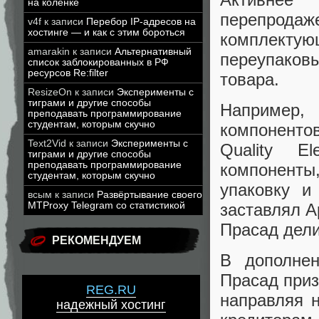
на коленке
перепродаже
v4f
к записи
Перебор IP-адресов на
хостинге — и как с этим бороться
комплекту
amarakin
к записи
Альтернативный
переупако
список заблокированных в РФ
ресурсов Re:filter
товара.
ResizeOn
к записи
Эксперименты с
тиграми и другие способы
Например,
преподавать программирование
студентам, которым скучно
компонентов
Text2Vid
к записи
Эксперименты с
Quality El
тиграми и другие способы
преподавать программирование
компоненты
студентам, которым скучно
упаковку и
всым
к записи
Развёртывание своего
MTProxy Telegram со статистикой
заставлял A
Прасад дели
РЕКОМЕНДУЕМ
В дополне
Прасад приз
REG.RU
направляя 
надежный хостинг