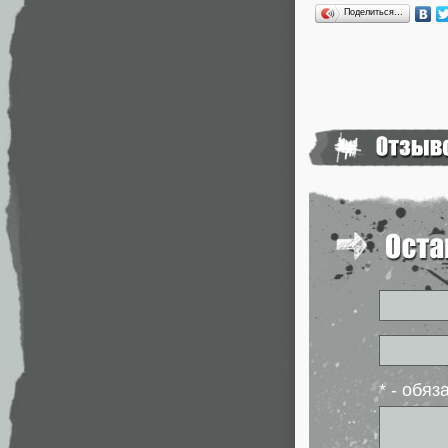
Поделиться…
* - обя