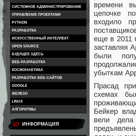
времени вы
СИСТЕМНОЕ АДМИНИСТРИРОВАНИЕ
цепочке по
УПРАВЛЕНИЕ ПРОЕКТАМИ
входило п
PYTHON
поставщико
РАЗРАБОТКА
еще в 2011 
ИСКУССТВЕННЫЙ ИНТЕЛЛЕКТ
заставляя A
OPEN SOURCE
были пол
БУДУЩЕЕ ЗДЕСЬ
ВЕБ-РАЗРАБОТКА
продолжали
КОСМОНАВТИКА
убыткам App
РАЗРАБОТКА ВЕБ-САЙТОВ
Прасад при
GOOGLE
схемах бы
ЖЕЛЕЗО
проживающи
LINUX
АЛГОРИТМЫ
Бейкер вла
вели дела
ИНФОРМАЦИЯ
предъявлен