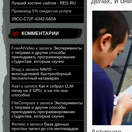
делах, и он
Лучший хостинг сайтов - REG.RU
Промокод 5% скидки на услуги
39CC-C72F-6342-560A
КОММЕНТАРИИ
FreeAIVideo
к записи
Эксперименты
с тиграми и другие способы
преподавать программирование
студентам, которым скучно
Влад
к записи
NAVIS —
многоцелевой быстросборный
беспилотный катамаран
Азат
к записи
Как я собрал LLM-
печку на 4 GPU, и на что она
способна
FileCompare
к записи
Эксперименты
с тиграми и другие способы
преподавать программирование
студентам, которым скучно
Феликс
к записи
База данных
простых чисел до ста миллиардов
Активнее