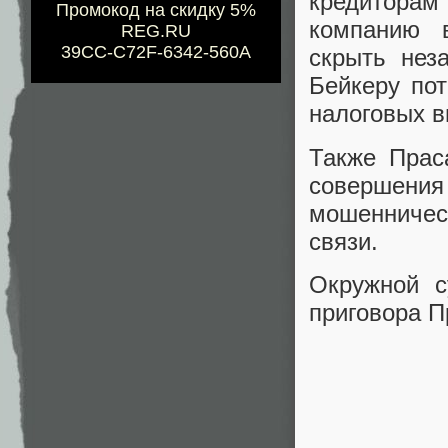
кредиторам
Промокод на скидку 5%
компанию 
REG.RU
39CC-C72F-6342-560A
скрыть нез
Бейкеру по
налоговых в
Также Прас
совершени
мошенниче
связи.
Окружной 
приговора П