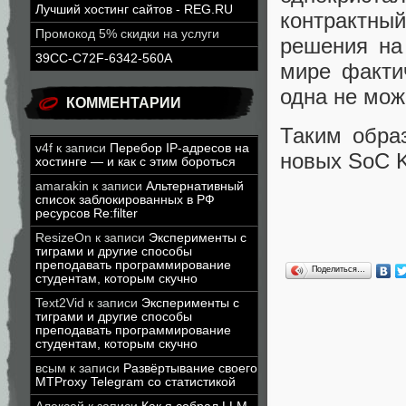
Лучший хостинг сайтов - REG.RU
контрактный
Промокод 5% скидки на услуги
решения на
39CC-C72F-6342-560A
мире факти
одна не мож
КОММЕНТАРИИ
Таким образ
v4f
к записи
Перебор IP-адресов на
новых SoC K
хостинге — и как с этим бороться
amarakin
к записи
Альтернативный
список заблокированных в РФ
ресурсов Re:filter
ResizeOn
к записи
Эксперименты с
тиграми и другие способы
преподавать программирование
Поделиться…
студентам, которым скучно
Text2Vid
к записи
Эксперименты с
тиграми и другие способы
преподавать программирование
студентам, которым скучно
всым
к записи
Развёртывание своего
MTProxy Telegram со статистикой