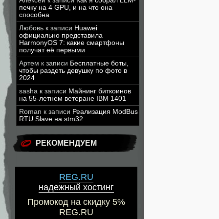
Алексей
к записи
Как я собрал LLM-
печку на 4 GPU, и на что она
способна
Любовь
к записи
Huawei
официально представила
HarmonyOS 7: какие смартфоны
получат её первыми
Артем
к записи
Бесплатные боты,
чтобы раздеть девушку по фото в
2024
sasha
к записи
Майнинг биткоинов
на 55-летнем ветеране IBM 1401
Roman
к записи
Реализация ModBus
RTU Slave на stm32
РЕКОМЕНДУЕМ
REG.RU
надежный хостинг
Промокод на скидку 5%
REG.RU