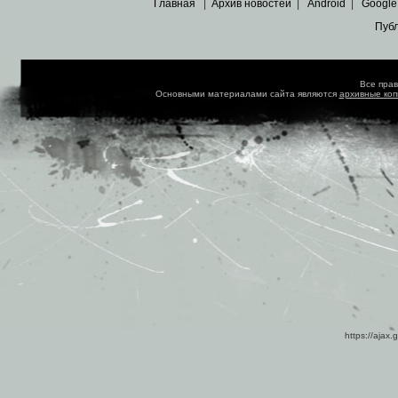
Главная
|
Архив новостей
|
Android
|
Google
Пуб
Все пра
Основными материалами сайта являются
архивные ко
https://ajax.