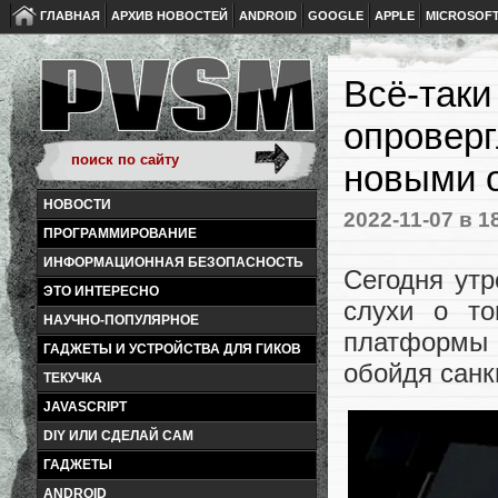
ГЛАВНАЯ
АРХИВ НОВОСТЕЙ
ANDROID
GOOGLE
APPLE
MICROSOF
Всё-таки
опроверг
новыми 
НОВОСТИ
2022-11-07
в 1
ПРОГРАММИРОВАНИЕ
ИНФОРМАЦИОННАЯ БЕЗОПАСНОСТЬ
Сегодня утр
ЭТО ИНТЕРЕСНО
слухи о то
НАУЧНО-ПОПУЛЯРНОЕ
платформы K
ГАДЖЕТЫ И УСТРОЙСТВА ДЛЯ ГИКОВ
обойдя санк
ТЕКУЧКА
JAVASCRIPT
DIY ИЛИ СДЕЛАЙ САМ
ГАДЖЕТЫ
ANDROID