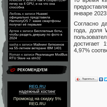
Алексей
к записи
Как я собрал LLM-
печку на 4 GPU, и на что она
предоставля
способна
январе 2023
Любовь
к записи
Huawei
официально представила
HarmonyOS 7: какие смартфоны
Согласно д
получат её первыми
года, доля 
Артем
к записи
Бесплатные боты,
чтобы раздеть девушку по фото в
пользовател
2024
достигает 
sasha
к записи
Майнинг биткоинов
на 55-летнем ветеране IBM 1401
4,97% соотв
Roman
к записи
Реализация ModBus
RTU Slave на stm32
РЕКОМЕНДУЕМ
Поделиться…
REG.RU
надежный хостинг
Промокод на скидку 5%
REG.RU