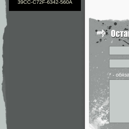
39CC-C72F-6342-560A
* - обя