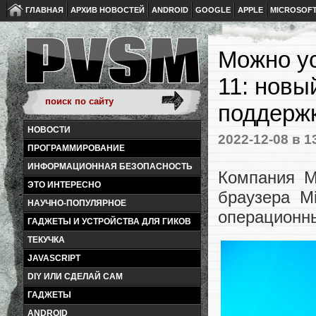
ГЛАВНАЯ
АРХИВ НОВОСТЕЙ
ANDROID
GOOGLE
APPLE
MICROSOF
Можно ус
11: новы
поддержк
НОВОСТИ
2022-12-08
в 1
ПРОГРАММИРОВАНИЕ
ИНФОРМАЦИОННАЯ БЕЗОПАСНОСТЬ
Компания M
ЭТО ИНТЕРЕСНО
браузера M
НАУЧНО-ПОПУЛЯРНОЕ
операционны
ГАДЖЕТЫ И УСТРОЙСТВА ДЛЯ ГИКОВ
ТЕКУЧКА
JAVASCRIPT
DIY ИЛИ СДЕЛАЙ САМ
ГАДЖЕТЫ
ANDROID