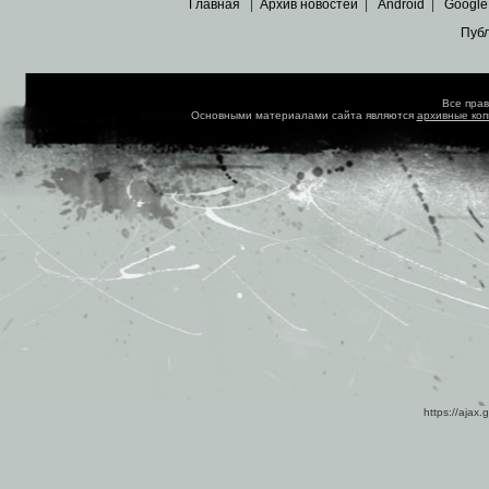
Главная
|
Архив новостей
|
Android
|
Google
Пуб
Все пра
Основными материалами сайта являются
архивные ко
https://ajax.