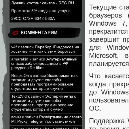
Лучший хостинг сайтов - REG.RU
Текущие ста
Промокод 5% скидки на услуги
браузеров 
39CC-C72F-6342-560A
Windows 7,
прекратится
КОММЕНТАРИИ
завершит п
для Window
v4f
к записи
Перебор IP-адресов на
хостинге — и как с этим бороться
Microsoft,
amarakin
к записи
Альтернативный
планируется
список заблокированных в РФ
ресурсов Re:filter
Что касаетс
ResizeOn
к записи
Эксперименты с
тиграми и другие способы
когда прекр
преподавать программирование
студентам, которым скучно
до Windows
Text2Vid
к записи
Эксперименты с
пользовате
тиграми и другие способы
преподавать программирование
ОС.
студентам, которым скучно
всым
к записи
Развёртывание своего
Поддержка W
MTProxy Telegram со статистикой
то время к