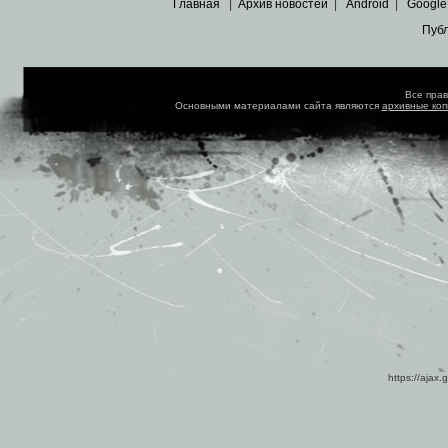
Главная
|
Архив новостей
|
Android
|
Google
Пуб
Все пра
Основными материалами сайта являются
архивные ко
https://ajax.