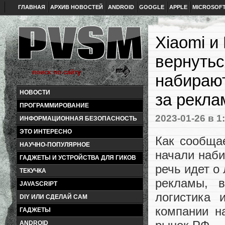
ГЛАВНАЯ
АРХИВ НОВОСТЕЙ
ANDROID
GOOGLE
APPLE
MICROSOF
Xiaomi и
вернутьс
набирают
НОВОСТИ
за рекла
ПРОГРАММИРОВАНИЕ
2023-01-26
в 1
ИНФОРМАЦИОННАЯ БЕЗОПАСНОСТЬ
ЭТО ИНТЕРЕСНО
Как сообщае
НАУЧНО-ПОПУЛЯРНОЕ
начали наби
ГАДЖЕТЫ И УСТРОЙСТВА ДЛЯ ГИКОВ
речь идет о
ТЕКУЧКА
рекламы, 
JAVASCRIPT
логистика 
DIY ИЛИ СДЕЛАЙ САМ
компании н
ГАДЖЕТЫ
ANDROID