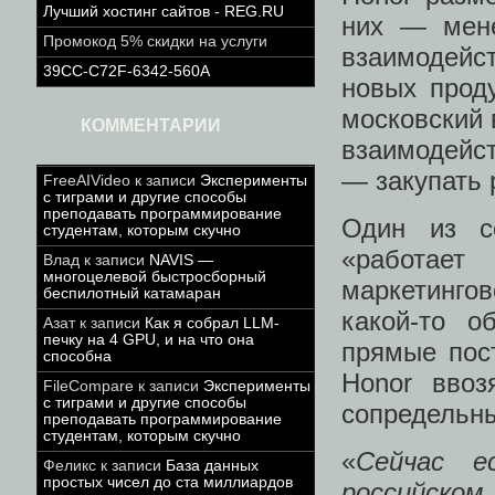
Лучший хостинг сайтов - REG.RU
них — мене
Промокод 5% скидки на услуги
взаимодейст
39CC-C72F-6342-560A
новых проду
московский в
КОММЕНТАРИИ
взаимодейст
— закупать 
FreeAIVideo
к записи
Эксперименты
с тиграми и другие способы
преподавать программирование
Один из с
студентам, которым скучно
«работае
Влад
к записи
NAVIS —
многоцелевой быстросборный
маркетинго
беспилотный катамаран
какой-то о
Азат
к записи
Как я собрал LLM-
печку на 4 GPU, и на что она
прямые пост
способна
Honor ввоз
FileCompare
к записи
Эксперименты
с тиграми и другие способы
сопредельны
преподавать программирование
студентам, которым скучно
«
Сейчас е
Феликс
к записи
База данных
простых чисел до ста миллиардов
российско