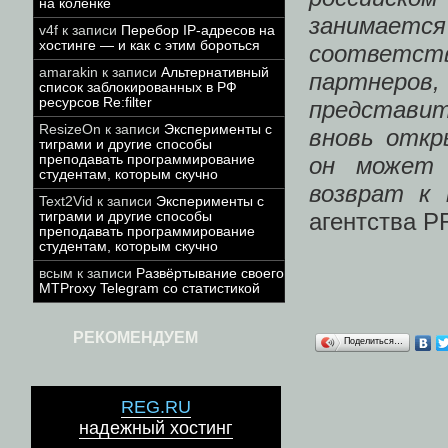
на коленке
занимается
v4f
к записи
Перебор IP-адресов на
хостинге — и как с этим бороться
соответс
amarakin
к записи
Альтернативный
партнеров
список заблокированных в РФ
ресурсов Re:filter
представит
ResizeOn
к записи
Эксперименты с
вновь откр
тиграми и другие способы
преподавать программирование
он может 
студентам, которым скучно
возврат к 
Text2Vid
к записи
Эксперименты с
агентства P
тиграми и другие способы
преподавать программирование
студентам, которым скучно
всым
к записи
Развёртывание своего
MTProxy Telegram со статистикой
РЕКОМЕНДУЕМ
Поделиться…
REG.RU
надежный хостинг