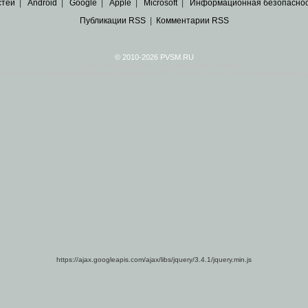
стей
|
Android
|
Google
|
Apple
|
Microsoft
|
Информационная безопасно
Публикации RSS
|
Комментарии RSS
© 2010-2026 PVSM.RU
Все права на материалы принадлежат их авторам.
сайта являются
архивные копии материалов
по ИТ тематике Рунета, взятые
из открытых и 
https://ajax.googleapis.com/ajax/libs/jquery/3.4.1/jquery.min.js