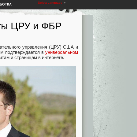
Select Language
▼
АБОТКА
ты ЦРУ и ФБР
вательного управления (ЦРУ) США и
ом подтверждается в
универсальном
йтам и страницам в интернете.