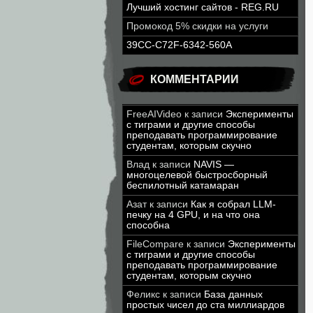
Лучший хостинг сайтов - REG.RU
Промокод 5% скидки на услуги
39CC-C72F-6342-560A
КОММЕНТАРИИ
FreeAIVideo
к записи
Эксперименты
с тиграми и другие способы
преподавать программирование
студентам, которым скучно
Влад
к записи
NAVIS —
многоцелевой быстросборный
беспилотный катамаран
Азат
к записи
Как я собрал LLM-
печку на 4 GPU, и на что она
способна
FileCompare
к записи
Эксперименты
с тиграми и другие способы
преподавать программирование
студентам, которым скучно
Феликс
к записи
База данных
простых чисел до ста миллиардов