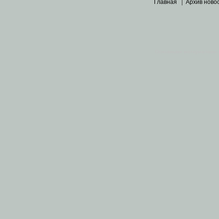
Главная
|
Архив ново
Основными материалами 