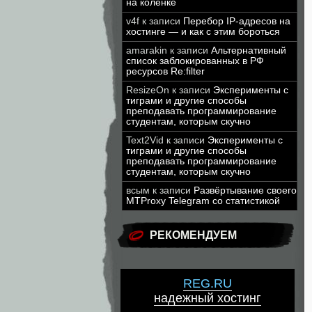
на коленке
v4f
к записи
Перебор IP-адресов на
хостинге — и как с этим бороться
amarakin
к записи
Альтернативный
список заблокированных в РФ
ресурсов Re:filter
ResizeOn
к записи
Эксперименты с
тиграми и другие способы
преподавать программирование
студентам, которым скучно
Text2Vid
к записи
Эксперименты с
тиграми и другие способы
преподавать программирование
студентам, которым скучно
всым
к записи
Развёртывание своего
MTProxy Telegram со статистикой
РЕКОМЕНДУЕМ
REG.RU
надежный хостинг