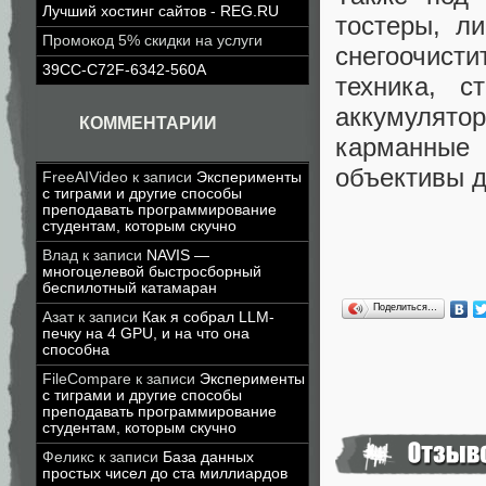
Лучший хостинг сайтов - REG.RU
тостеры, л
Промокод 5% скидки на услуги
снегоочист
39CC-C72F-6342-560A
техника, 
аккумулят
КОММЕНТАРИИ
карманные
объективы д
FreeAIVideo
к записи
Эксперименты
с тиграми и другие способы
преподавать программирование
студентам, которым скучно
Влад
к записи
NAVIS —
многоцелевой быстросборный
беспилотный катамаран
Поделиться…
Азат
к записи
Как я собрал LLM-
печку на 4 GPU, и на что она
способна
FileCompare
к записи
Эксперименты
с тиграми и другие способы
преподавать программирование
студентам, которым скучно
Феликс
к записи
База данных
простых чисел до ста миллиардов