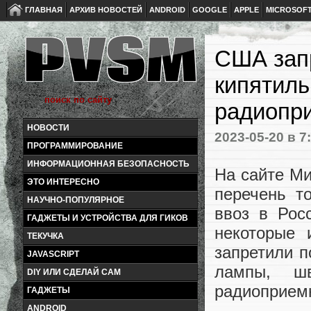
ГЛАВНАЯ
АРХИВ НОВОСТЕЙ
ANDROID
GOOGLE
APPLE
MICROSOF
США запр
кипятиль
радиопр
НОВОСТИ
2023-05-20
в 7
ПРОГРАММИРОВАНИЕ
ИНФОРМАЦИОННАЯ БЕЗОПАСНОСТЬ
На сайте М
ЭТО ИНТЕРЕСНО
перечень т
НАУЧНО-ПОПУЛЯРНОЕ
ввоз в Рос
ГАДЖЕТЫ И УСТРОЙСТВА ДЛЯ ГИКОВ
некоторые 
ТЕКУЧКА
запретили п
JAVASCRIPT
лампы, ш
DIY ИЛИ СДЕЛАЙ САМ
радиоприем
ГАДЖЕТЫ
ANDROID