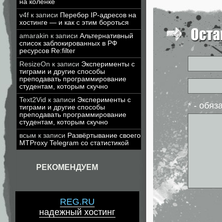
на коленке
v4f
к записи
Перебор IP-адресов на
хостинге — и как с этим бороться
amarakin
к записи
Альтернативный
список заблокированных в РФ
ресурсов Re:filter
ResizeOn
к записи
Эксперименты с
тиграми и другие способы
преподавать программирование
студентам, которым скучно
Text2Vid
к записи
Эксперименты с
* - обя
тиграми и другие способы
преподавать программирование
студентам, которым скучно
всым
к записи
Развёртывание своего
MTProxy Telegram со статистикой
РЕКОМЕНДУЕМ
REG.RU
надежный хостинг