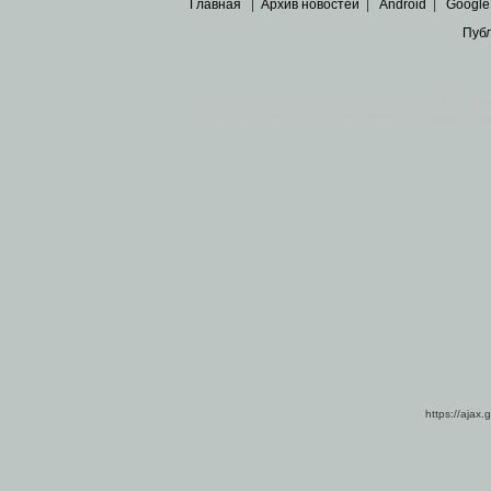
Главная
|
Архив новостей
|
Android
|
Google
Пуб
Все пра
Основными материалами сайта являются
архивные ко
https://ajax.