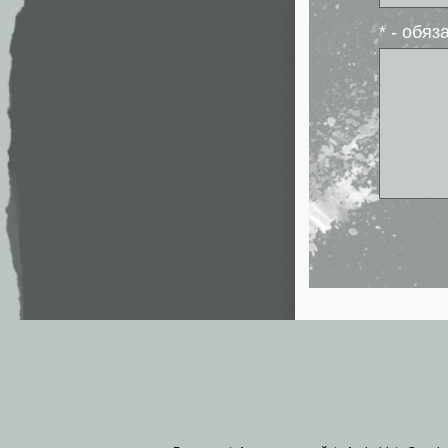
* - обя