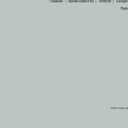
Главная
|
Архив новостей
|
Android
|
Google
Пуб
Все пра
Основными материалами сайта являются
архивные ко
https://ajax.