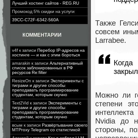
Лучший хостинг сайтов - REG.RU
Промокод 5% скидки на услуги
39CC-C72F-6342-560A
Также Гелс
совсем иным
КОММЕНТАРИИ
Larrabee.
v4f
к записи
Перебор IP-адресов на
хостинге — и как с этим бороться
Когда 
amarakin
к записи
Альтернативный
список заблокированных в РФ
закрыл
ресурсов Re:filter
ResizeOn
к записи
Эксперименты с
тиграми и другие способы
преподавать программирование
Можно ли го
студентам, которым скучно
степени эт
Text2Vid
к записи
Эксперименты с
тиграми и другие способы
интеллекта
преподавать программирование
студентам, которым скучно
Nvidia до 
всым
к записи
Развёртывание своего
стороны, п
MTProxy Telegram со статистикой