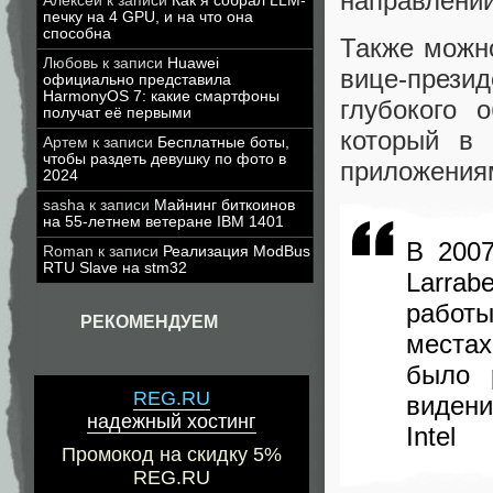
направлени
Алексей
к записи
Как я собрал LLM-
печку на 4 GPU, и на что она
способна
Также можно
Любовь
к записи
Huawei
вице-прези
официально представила
HarmonyOS 7: какие смартфоны
глубокого 
получат её первыми
который в 
Артем
к записи
Бесплатные боты,
чтобы раздеть девушку по фото в
приложения
2024
sasha
к записи
Майнинг биткоинов
на 55-летнем ветеране IBM 1401
В 2007
Roman
к записи
Реализация ModBus
RTU Slave на stm32
Larrab
работы
РЕКОМЕНДУЕМ
местах
было 
REG.RU
видени
надежный хостинг
Intel
Промокод на скидку 5%
REG.RU