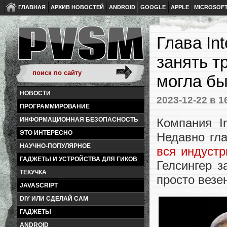
ГЛАВНАЯ
АРХИВ НОВОСТЕЙ
ANDROID
GOOGLE
APPLE
MICROSOF
Глава Int
занять т
могла бы
НОВОСТИ
2023-12-22
в 1
ПРОГРАММИРОВАНИЕ
Компания I
ИНФОРМАЦИОННАЯ БЕЗОПАСНОСТЬ
ЭТО ИНТЕРЕСНО
Недавно глав
НАУЧНО-ПОПУЛЯРНОЕ
вся индуст
ГАДЖЕТЫ И УСТРОЙСТВА ДЛЯ ГИКОВ
Гелсингер з
ТЕКУЧКА
просто вез
JAVASCRIPT
DIY ИЛИ СДЕЛАЙ САМ
ГАДЖЕТЫ
ANDROID